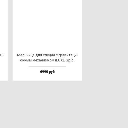
XE
Мель­ни­ца для спе­ций с гра­ви­та­ци­
он­ным ме­ха­низ­мом iLUXE Spic..
6990 руб