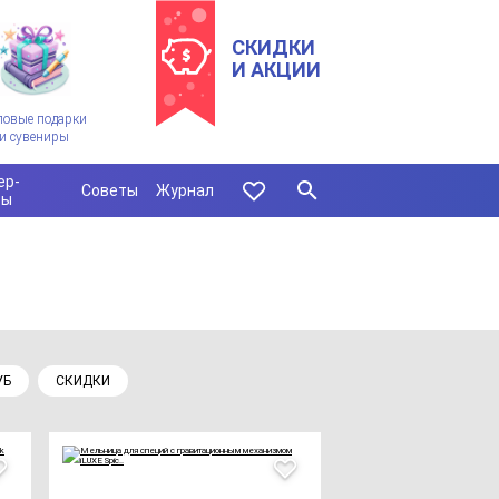
СКИДКИ
И АКЦИИ
ловые подарки
и сувениры
ер-
Советы
Журнал
сы
УБ
СКИДКИ