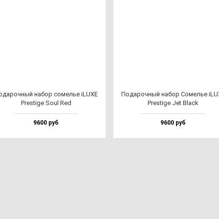
ода­роч­ный на­бор со­мелье iLUXE
Пода­роч­ный на­бор Сомелье iLU
Pres­ti­ge Soul Red
Pres­ti­ge Jet Black
9600 руб
9600 руб