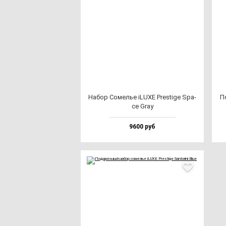
Набор Сомелье iLUXE Pres­ti­ge Spa­
П
ce Gray
9600 руб