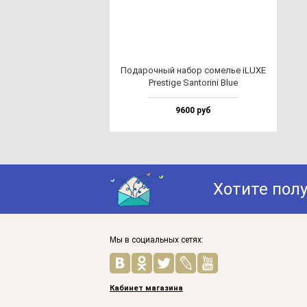
Пода­роч­ный на­бор со­мелье iLUXE
Pres­ti­ge San­to­ri­ni Blue
9600 руб
Хотите пол
Мы в социальных сетях:
Кабинет магазина