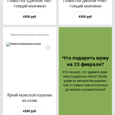
Пла­кет­ка «Дип­лом: нас­
Пла­кет­ка-дип­лом «Нас­
то­ящий муж­чи­на»
то­ящий муж­чи­на»
4500 руб
4500 руб
Мужские портмоне и кошельки
Что по­да­рить му­жу
на 23 фев­ра­ля?
Кто ска­зал, что уди­вить муж­
чи­ну по­дар­ком лег­ко? Выби­
ра­ем из мно­жес­тва ва­ри­ан­
тов от са­мых тех­но­ло­гич­ных
до ми­лых и ро­ман­тич­ных!
Яркий муж­ской ко­ше­лек
из ко­жи
4280 руб