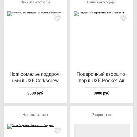
Винные аксессуары
Винные аксессуары
Нож со­мелье по­да­роч­
Пода­роч­ный аэрош­то­
ный iLUXE Corkscrew
пор iLUXE Poc­ket Air
3500 руб
3900 руб
Настольные часы
7 вариантов