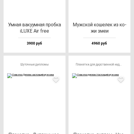
Умная ва­ку­ум­ная проб­ка
Муж­ской ко­ше­лек из ко­
iLUXE Air free
жи змеи
3900 руб
4960 руб
Шуточные дипломы
Плакетки для дарственной надписи