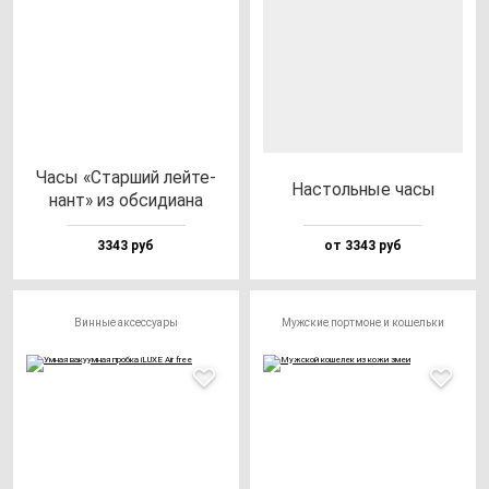
Часы «Стар­ший лей­те­
Нас­толь­ные ча­сы
нант» из об­си­ди­ана
3343 руб
от 3343 руб
Винные аксессуары
Мужские портмоне и кошельки