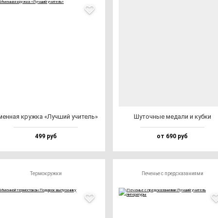
ен­ная круж­ка «Луч­ший учи­тель»
Шуточ­ные ме­да­ли и куб­ки
499 руб
от 690 руб
Термокружки
Печенье с предсказаниями