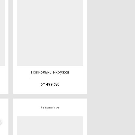
При­коль­ные круж­ки
от 499 руб
7 вариантов