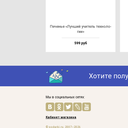
Печенье «Луч­ший учи­тель тех­но­ло­
гии»
599 руб
Хотите пол
Мы в социальных сетях:
Кабинет магазина
© podarki.ru, 2007–2026