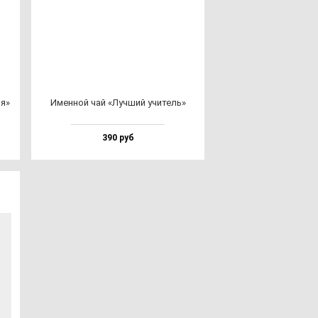
ия»
Имен­ной чай «Луч­ший учи­тель»
390 руб