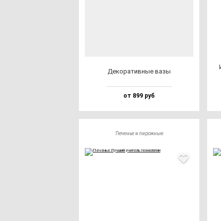
Деко­ра­тив­ные ва­зы
от 899 руб
Печенье и пирожные