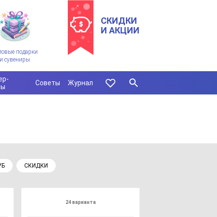
СКИДКИ
И АКЦИИ
ловые подарки
и сувениры
ер-
Советы
Журнал
сы
УБ
СКИДКИ
24 варианта