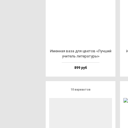
Имен­ная ва­за для цве­тов «Луч­ший
И
учи­тель ли­те­ра­ту­ры»
899 руб
10 вариантов