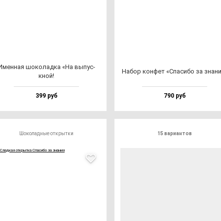
Имен­ная шо­ко­лад­ка «На вы­пус­
Набор кон­фет «Спа­си­бо за зна­н
кной!
399 руб
790 руб
Шоколадные открытки
15 вариантов