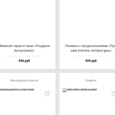
мен­ной тер­мос­та­кан «Пода­рок
Печенье с пред­ска­за­ни­ями «Лу
вы­пус­кни­ку»
ший учи­тель ли­те­ра­ту­ры»
590 руб
599 руб
Шоколадные открытки
Конфеты