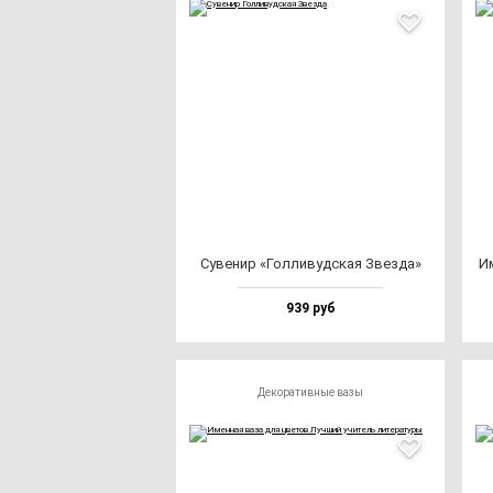
Суве­нир «Гол­ли­вуд­ская Звез­да»
Им
939 руб
Декоративные вазы