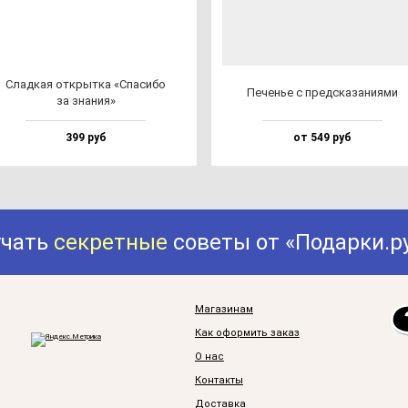
Слад­кая от­крыт­ка «Спа­си­бо
Печенье с пред­ска­за­ни­ями
за зна­ния»
399 руб
от 549 руб
учать
секретные
советы от «Подарки.р
Магазинам
Как оформить заказ
О нас
Контакты
Доставка