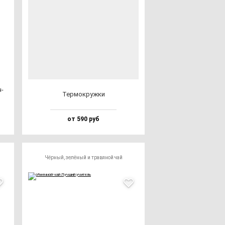
ч­
Тер­мок­руж­ки
от 590 руб
Чёрный, зелёный и травяной чай