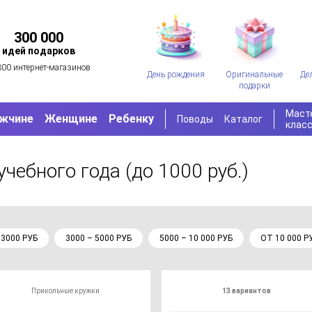
300 000
идей подарков
300 интернет-магазинов
День рождения
Оригинальные
Де
подарки
Маст
жчине
Женщине
Ребенку
Поводы
Каталог
клас
учебного года
(до 1000 руб.)
 3000 РУБ
3000 – 5000 РУБ
5000 – 10 000 РУБ
ОТ 10 000 Р
Прикольные кружки
13 вариантов