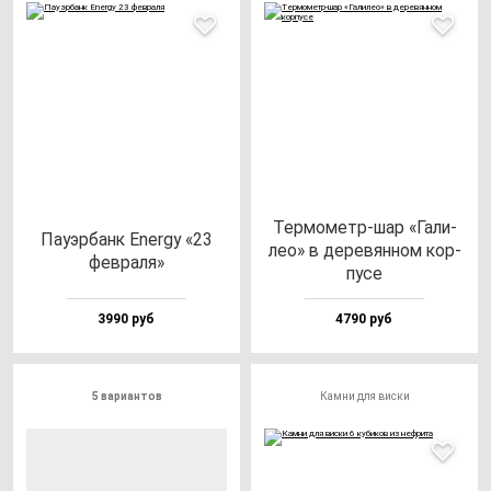
Тер­мо­метр-шар «Гали­
Пауэр­банк Energy «23
лео» в де­ре­вян­ном кор­
фев­ра­ля»
пу­се
3990 руб
4790 руб
5 вариантов
Камни для виски