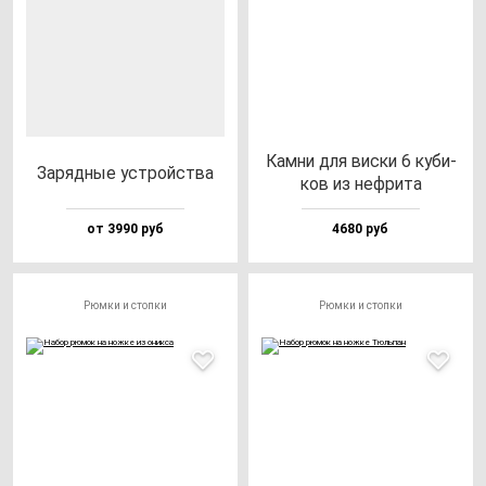
Кам­ни для вис­ки 6 ку­би­
Заряд­ные ус­трой­ства
ков из неф­ри­та
от 3990 руб
4680 руб
Рюмки и стопки
Рюмки и стопки