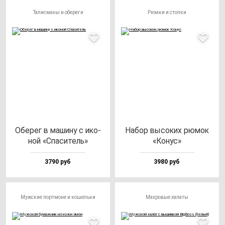
Талисманы и обереги
Рюмки и стопки
Обе­рег в ма­ши­ну с ико­
Набор вы­со­ких рю­мок
ной «Спа­си­тель»
«Конус»
3790 руб
3980 руб
Мужские портмоне и кошельки
Махровые халаты