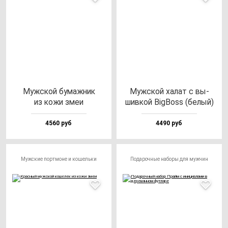
Муж­ской бу­маж­ник
Муж­ской ха­лат с вы­
из ко­жи змеи
шив­кой BigBoss (бе­лый)
4560 руб
4490 руб
Мужские портмоне и кошельки
Подарочные наборы для мужчин