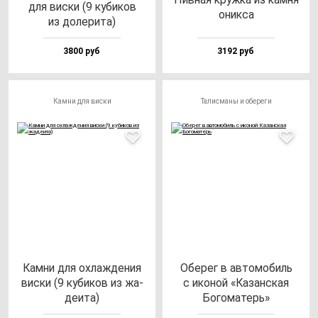
для вис­ки (9 ку­би­ков
оник­са
из до­ле­ри­та)
3800 руб
3192 руб
Камни для виски
Талисманы и обереги
Кам­ни для ох­лаж­де­ния
Обе­рег в ав­то­мо­биль
вис­ки (9 ку­би­ков из жа­
с ико­ной «Казан­ская
де­ита)
Бого­ма­терь»