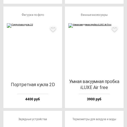
Фигурки по фото
Винные аксессуары
Умная ва­ку­ум­ная проб­ка
Пор­трет­ная кук­ла 2D
iLUXE Air free
4400 руб
3900 руб
Зарядные устройства
Термометры для воздуха и воды