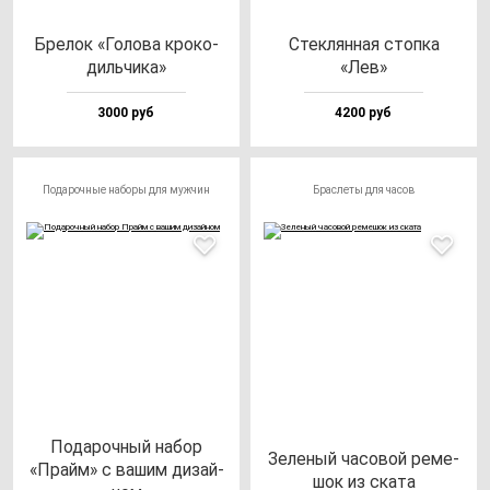
Бре­лок «Голо­ва кро­ко­
Стек­лян­ная стоп­ка
диль­чи­ка»
«Лев»
3000 руб
4200 руб
Подарочные наборы для мужчин
Браслеты для часов
Пода­роч­ный на­бор
Зеле­ный ча­со­вой ре­ме­
«Прайм» с ва­шим ди­зай­
шок из ска­та