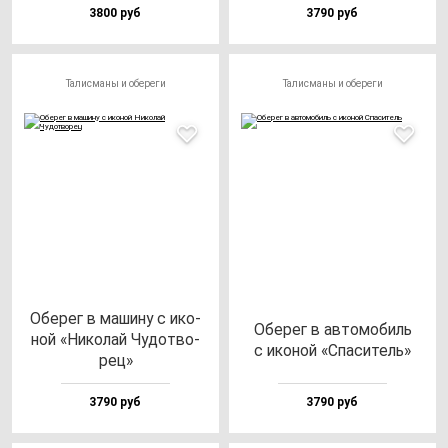
3800 руб
3790 руб
Талисманы и обереги
Талисманы и обереги
Обе­рег в ма­ши­ну с ико­
Обе­рег в ав­то­мо­биль
ной «Нико­лай Чудот­во­
с ико­ной «Спа­си­тель»
рец»
3790 руб
3790 руб