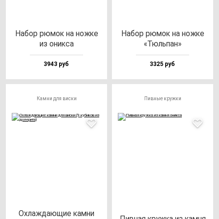
Набор рю­мок на нож­ке
Набор рю­мок на нож­ке
из оник­са
«Тюль­пан»
3943 руб
3325 руб
Камни для виски
Пивные кружки
Охлаж­да­ющие кам­ни
Пив­ная круж­ка из кам­ня