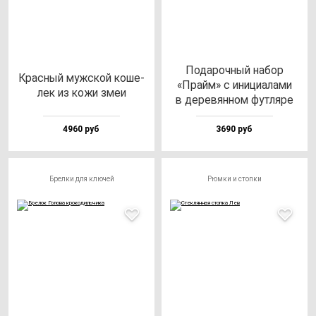
Пода­роч­ный на­бор
Крас­ный муж­ской ко­ше­
«Прайм» с ини­ци­ала­ми
лек из ко­жи змеи
в де­ре­вян­ном фут­ля­ре
4960 руб
3690 руб
Брелки для ключей
Рюмки и стопки