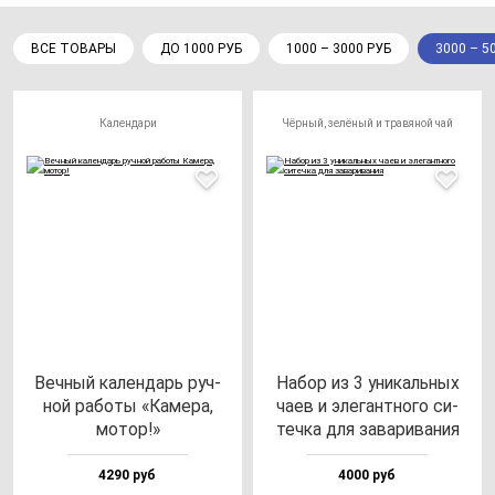
ВСЕ ТОВАРЫ
ДО 1000 РУБ
1000 – 3000 РУБ
3000 – 5
Календари
Чёрный, зелёный и травяной чай
Веч­ный ка­лен­дарь руч­
Набор из 3 уни­каль­ных
ной ра­бо­ты «Каме­ра,
ча­ев и эле­ган­тно­го си­
мо­тор!»
теч­ка для за­ва­ри­ва­ния
4290 руб
4000 руб