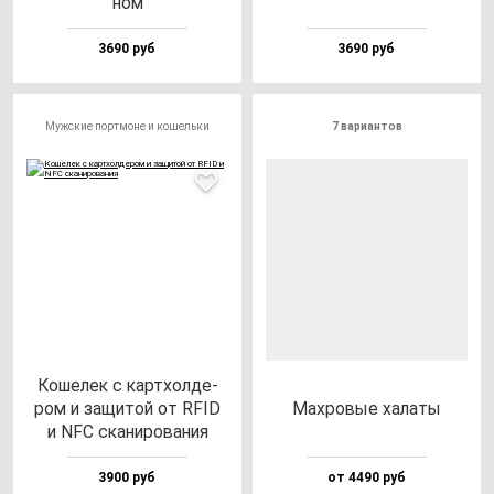
ном
3690 руб
3690 руб
Мужские портмоне и кошельки
7 вариантов
Коше­лек с кар­тхол­де­
ром и за­щи­той от RFID
Мах­ро­вые ха­ла­ты
и NFC ска­ни­ро­ва­ния
3900 руб
от 4490 руб