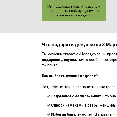
Мы под­ска­жем, ка­ким по­дар­ком
по­ра­до­вать лю­би­мую де­вуш­ку
в ве­сен­ний праз­дник.
Что подарить девушке на 8 Март
Ты можешь сказать: «Ну подумаешь, прост
подаришь девушке
нечто особенное, укре
ты понял.
Как выбрать лучший подарок?
Нет, тебе не нужно становиться экстрас
✅ Задумайся о её увлечениях
. Что он
✅ Спроси намеками
. Поверь, женщины
✅ Избегай банальностей
. Да, цветы —