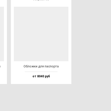
и
Облож­ки для пас­пор­та
от 8040 руб