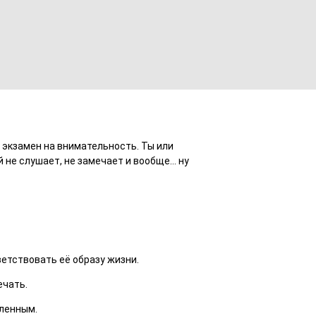
о экзамен на внимательность. Ты или
й не слушает, не замечает и вообще… ну
ветствовать её образу жизни.
ечать.
сленным.