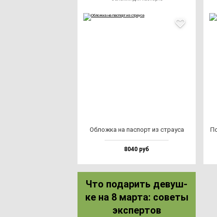
Облож­ка на пас­порт из стра­уса
По
8040 руб
Что по­да­рить де­вуш­
ке на 8 мар­та: со­ве­ты
эк­спер­тов