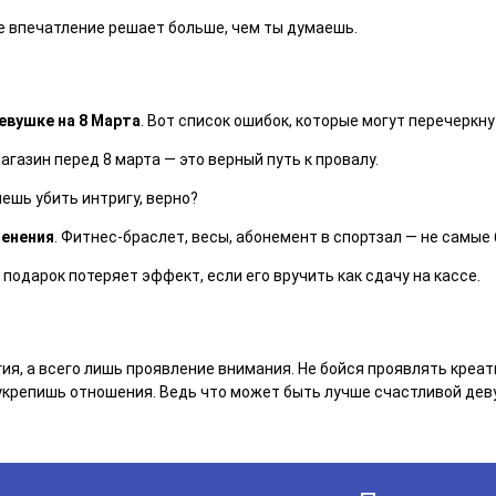
ое впечатление решает больше, чем ты думаешь.
евушке на 8 Марта
. Вот список ошибок, которые могут перечеркну
магазин перед 8 марта — это верный путь к провалу.
чешь убить интригу, верно?
менения
. Фитнес-браслет, весы, абонемент в спортзал — не самые
 подарок потеряет эффект, если его вручить как сдачу на кассе.
гия, а всего лишь проявление внимания. Не бойся проявлять креа
 укрепишь отношения. Ведь что может быть лучше счастливой деву