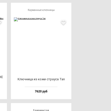
Карманные ключницы
XE
Ключ­ни­ца из ко­жи стра­уса Tan
7620 руб
5 вариантов