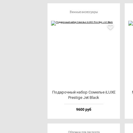
Винные аксессуары
Пода­роч­ный на­бор Сомелье iLUXE
Pres­ti­ge Jet Black
9600 руб
Обложки для паспорта