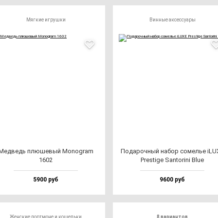
Мягкие игрушки
Винные аксессуары
Мед­ведь плю­ше­вый Monog­ram
Пода­роч­ный на­бор со­мелье iLU
1602
Pres­ti­ge San­to­ri­ni Blue
5900 руб
9600 руб
Женские портмоне и кошельки
8 вариантов