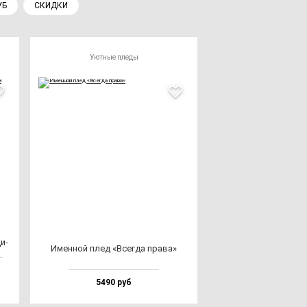
УБ
СКИДКИ
Уютные пледы
ци­
Имен­ной плед «Всег­да пра­ва»
.
5490 руб