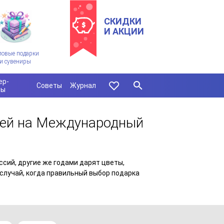
СКИДКИ
И АКЦИИ
ловые подарки
и сувениры
ер-
Советы
Журнал
сы
ь ей на Международный
сий, другие же годами дарят цветы,
 случай, когда правильный выбор подарка