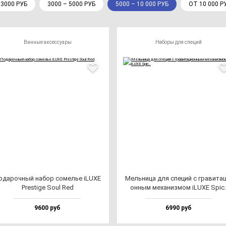
 3000 РУБ
3000 – 5000 РУБ
5000 – 10 000 РУБ
ОТ 10 000 Р
Винные аксессуары
Наборы для специй
ода­роч­ный на­бор со­мелье iLUXE
Мель­ни­ца для спе­ций с гра­ви­та­
Pres­ti­ge Soul Red
он­ным ме­ха­низ­мом iLUXE Spic.
9600 руб
6990 руб