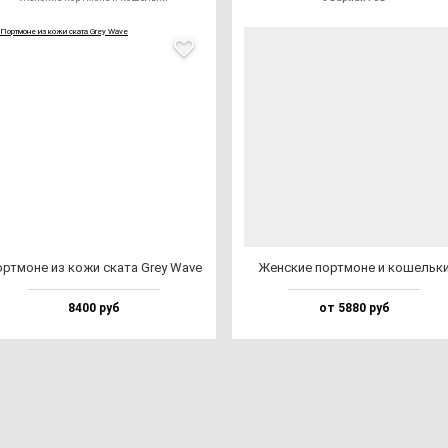
р­тмо­не из ко­жи ска­та Grey Wave
Жен­ские пор­тмо­не и ко­шель­к
8400 руб
от 5880 руб