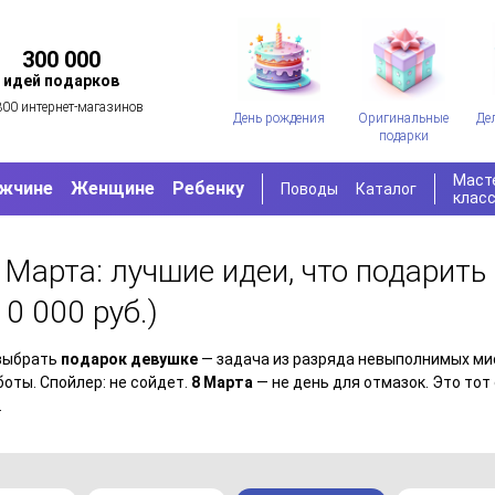
300 000
идей подарков
300 интернет-магазинов
День рождения
Оригинальные
Де
подарки
Маст
жчине
Женщине
Ребенку
Поводы
Каталог
клас
 Марта: лучшие идеи, что подарит
10 000 руб.)
 выбрать
подарок девушке
— задача из разряда невыполнимых мис
боты. Спойлер: не сойдет.
8 Марта
— не день для отмазок. Это тот
.