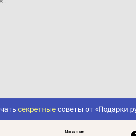
...
учать
секретные
советы от «Подарки.р
Магазинам