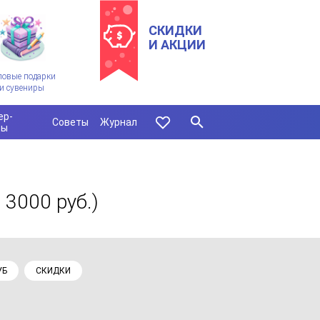
СКИДКИ
И АКЦИИ
ловые подарки
и сувениры
ер-
Советы
Журнал
сы
 3000 руб.)
УБ
СКИДКИ