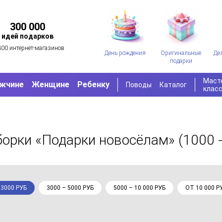
300 000
идей подарков
300 интернет-магазинов
День рождения
Оригинальные
Де
подарки
Маст
жчине
Женщине
Ребенку
Поводы
Каталог
клас
борки «Подарки новосёлам»
(1000 -
 3000 РУБ
3000 – 5000 РУБ
5000 – 10 000 РУБ
ОТ 10 000 Р