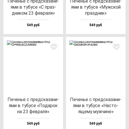
Печенье с пред­ска­за­ни­
Печенье с пред­ска­за­ни­
ями в ту­бу­се «С праз­
ями в ту­бу­се «Муж­ской
дни­ком 23 фев­ра­ля»
праз­дник»
549 руб
549 руб
Печенье с пред­ска­за­ни­
Печенье с пред­ска­за­ни­
ями в ту­бу­се «Пода­рок
ями в ту­бу­се «Нас­то­
на 23 фев­ра­ля»
яще­му муж­чи­не»
549 руб
549 руб