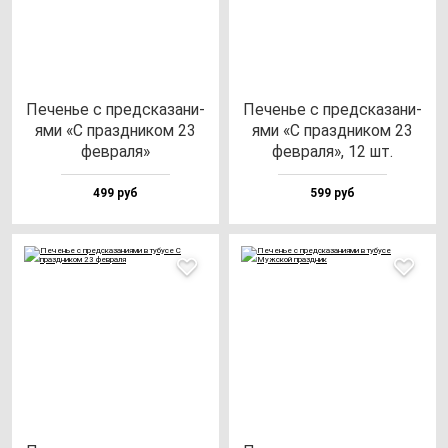
Печенье с пред­ска­за­ни­
Печенье с пред­ска­за­ни­
ями «С праз­дни­ком 23
ями «С праз­дни­ком 23
фев­ра­ля»
фев­ра­ля», 12 шт.
499 руб
599 руб