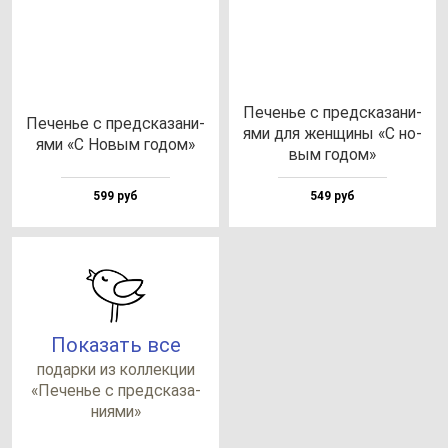
Печенье с пред­ска­за­ни­
Печенье с пред­ска­за­ни­
ями для жен­щи­ны «С но­
ями «С Новым го­дом»
вым го­дом»
599 руб
549 руб
Показать все
по­дар­ки из кол­лек­ции
«Печенье с пред­ска­за­
ни­ями»