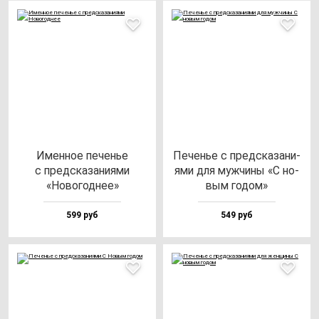
Имен­ное пе­ченье
Печенье с пред­ска­за­ни­
с пред­ска­за­ни­ями
ями для муж­чи­ны «С но­
«Ново­год­нее»
вым го­дом»
599 руб
549 руб