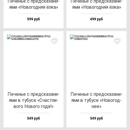
Печенье с пред­ска­за­ни­
Печенье с пред­ска­за­ни­
ями «Ново­год­няя ёл­ка»
ями «Ново­год­няя ёл­ка»
599 руб
499 руб
Печенье с пред­ска­за­ни­
Печенье с пред­ска­за­ни­
ями в ту­бу­се «Счас­тли­
ями в ту­бу­се «Ново­год­
во­го Ново­го го­да!»
нее»
549 руб
549 руб