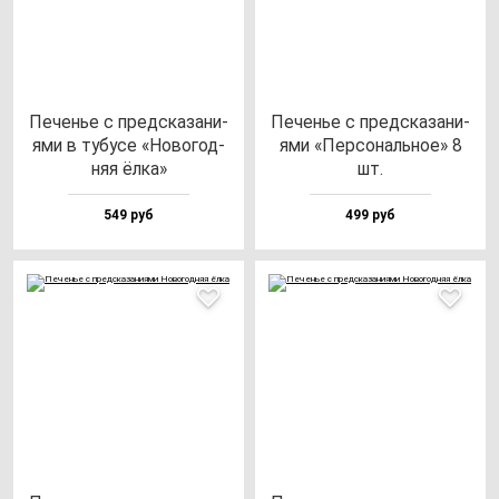
Печенье с пред­ска­за­ни­
Печенье с пред­ска­за­ни­
ями в ту­бу­се «Ново­год­
ями «Пер­со­наль­ное» 8
няя ёл­ка»
шт.
549 руб
499 руб