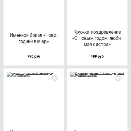
Круж­ка-поз­драв­ле­ние
Имен­ной бо­кал «Ново­
«С Новым го­дом, лю­би­
год­ний ве­чер»
мая сес­тра»
790 руб
499 руб