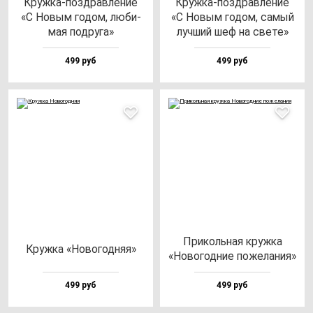
Круж­ка-поз­драв­ле­ние
Круж­ка-поз­драв­ле­ние
«С Новым го­дом, лю­би­
«С Новым го­дом, са­мый
мая под­ру­га»
луч­ший шеф на све­те»
499 руб
499 руб
При­коль­ная круж­ка
Круж­ка «Ново­год­няя»
«Ново­год­ние по­же­ла­ния»
499 руб
499 руб