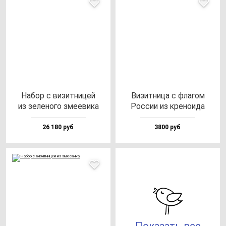
Набор с ви­зит­ни­цей
Визит­ни­ца с фла­гом
из зе­ле­но­го зме­еви­ка
Рос­сии из кре­но­ида
26 180 руб
3800 руб