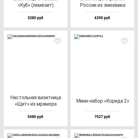
«Куб» (ле­ме­зит)
Рос­сии из зме­еви­ка
3280 руб
4290 руб
Нас­толь­ная ви­зит­ни­ца
Мини-на­бор «Кори­да 2»
«Щит» из мра­мо­ра
5480 руб
7527 руб