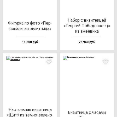
Набор с ви­зит­ни­цей
Фигур­ка по фо­то «Пер­
«Геор­гий Побе­до­но­сец»
со­наль­ная ви­зит­ни­ца»
из зме­еви­ка
11 500 руб
26 940 руб
Нас­толь­ная ви­зит­ни­ца
Визит­ни­ца с ча­са­ми
«Щит» из тем­но-зе­ле­но­