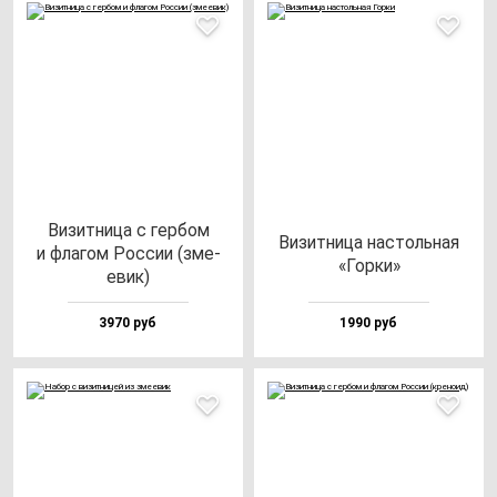
Визит­ни­ца с гер­бом
Визит­ни­ца нас­толь­ная
и фла­гом Рос­сии (зме­
«Гор­ки»
евик)
3970 руб
1990 руб