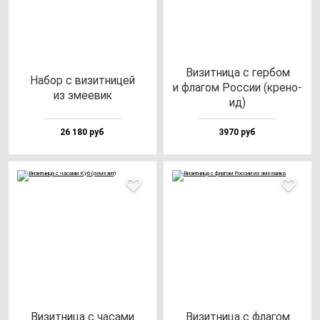
Визит­ни­ца с гер­бом
Набор с ви­зит­ни­цей
и фла­гом Рос­сии (кре­но­
из зме­евик
ид)
26 180 руб
3970 руб
Визит­ни­ца с ча­са­ми
Визит­ни­ца с фла­гом