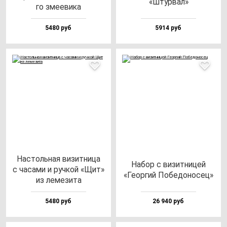
«Штур­вал»
го зме­еви­ка
5480 руб
5914 руб
Нас­толь­ная ви­зит­ни­ца
Набор с ви­зит­ни­цей
с ча­са­ми и руч­кой «Щит»
«Геор­гий Побе­до­но­сец»
из ле­ме­зи­та
5480 руб
26 940 руб