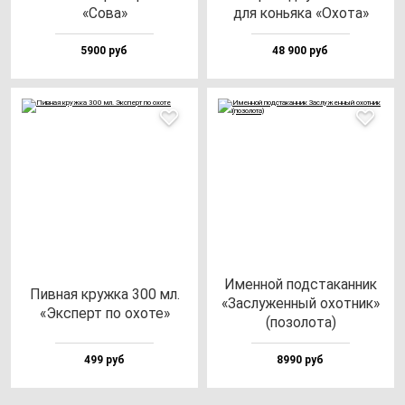
«Сова»
для конь­яка «Охо­та»
5900 руб
48 900 руб
Имен­ной под­ста­кан­ник
Пив­ная круж­ка 300 мл.
«Зас­лу­жен­ный охот­ник»
«Эксперт по охо­те»
(по­зо­ло­та)
499 руб
8990 руб