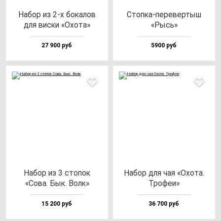
Набор из 2-х бо­ка­лов
Стоп­ка-пе­ре­вер­тыш
для вис­ки «Охо­та»
«Рысь»
27 900 руб
5900 руб
Набор из 3 сто­пок
Набор для чая «Охо­та.
«Сова. Бык. Волк»
Тро­феи»
15 200 руб
36 700 руб