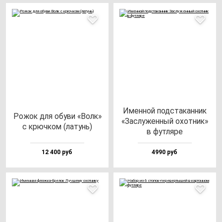
Имен­ной под­ста­кан­ник
Рожок для обу­ви «Волк»
«Зас­лу­жен­ный охот­ник»
с крюч­ком (ла­тунь)
в фут­ля­ре
12 400 руб
4990 руб