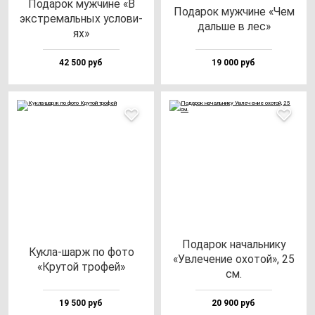
Пода­рок муж­чи­не «В
Пода­рок муж­чи­не «Чем
экс­тре­маль­ных ус­ло­ви­
даль­ше в лес»
ях»
42 500 руб
19 000 руб
Пода­рок на­чаль­ни­ку
Кук­ла-шарж по фо­то
«Увле­че­ние охо­той», 25
«Кру­той тро­фей»
см.
19 500 руб
20 900 руб