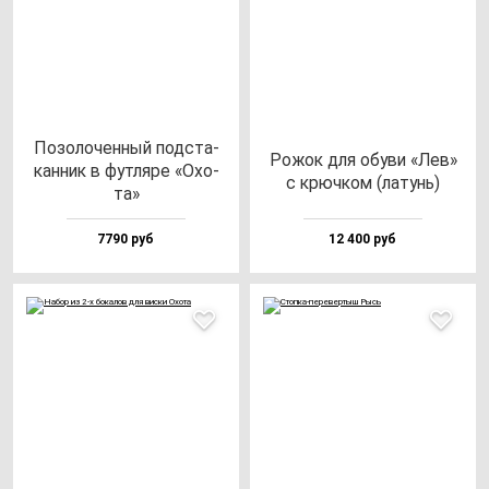
Позо­ло­чен­ный под­ста­
Рожок для обу­ви «Лев»
кан­ник в фут­ля­ре «Охо­
с крюч­ком (ла­тунь)
та»
7790 руб
12 400 руб