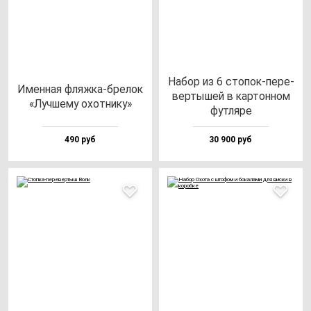
Набор из 6 сто­пок-пе­ре­
Имен­ная фляж­ка-бре­лок
вер­ты­шей в кар­тон­ном
«Луч­ше­му охот­ни­ку»
фут­ля­ре
490 руб
30 900 руб