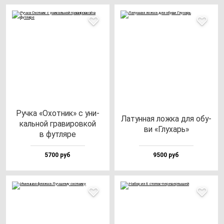
Руч­ка «Охот­ник» с уни­
Латун­ная лож­ка для обу­
каль­ной гра­ви­ров­кой
ви «Глу­харь»
в фут­ля­ре
5700 руб
9500 руб