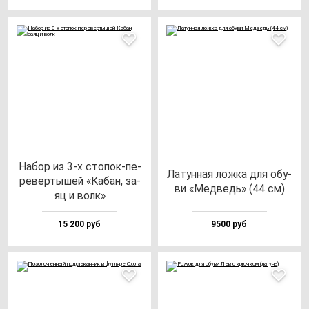
Набор из 3-х сто­пок-пе­
Латун­ная лож­ка для обу­
ре­вер­ты­шей «Кабан, за­
ви «Мед­ведь» (44 см)
яц и волк»
15 200 руб
9500 руб