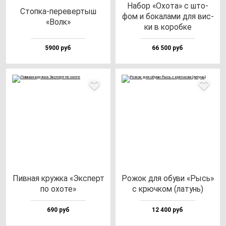
Набор «Охо­та» с што­
Стоп­ка-пе­ре­вер­тыш
фом и бо­ка­ла­ми для вис­
«Волк»
ки в ко­роб­ке
5900 руб
66 500 руб
Пив­ная круж­ка «Эксперт
Рожок для обу­ви «Рысь»
по охо­те»
с крюч­ком (ла­тунь)
690 руб
12 400 руб