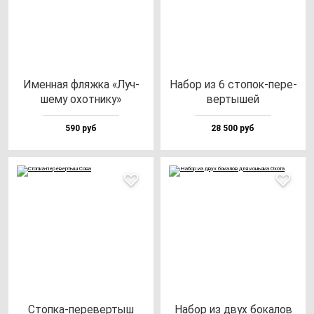
Имен­ная фляж­ка «Луч­
Набор из 6 сто­пок-пе­ре­
ше­му охот­ни­ку»
вер­ты­шей
590 руб
28 500 руб
Стоп­ка-пе­ре­вер­тыш
Набор из двух бо­ка­лов