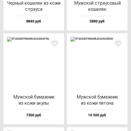
Чер­ный ко­ше­лек из ко­жи
Муж­ской стра­усо­вый
стра­уса
ко­ше­лек
8840 руб
5880 руб
Муж­ской бу­маж­ник
Муж­ской бу­маж­ник
из ко­жи аку­лы
из ко­жи пи­то­на
7300 руб
10 500 руб