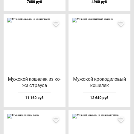
7680 руб
4960 руб
Муж­ской ко­ше­лек из ко­
Муж­ской кро­ко­ди­ло­вый
жи стра­уса
ко­ше­лек
11 160 руб
12 640 руб