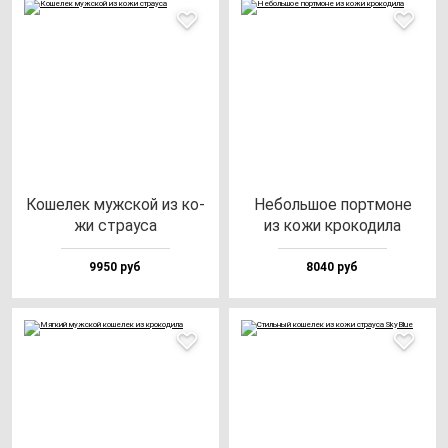
Коше­лек муж­ской из ко­
Неболь­шое пор­тмо­не
жи стра­уса
из ко­жи кро­ко­ди­ла
9950 руб
8040 руб