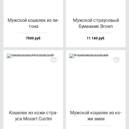
Муж­ской ко­ше­лек из пи­
Муж­ской стра­усо­вый
то­на
бу­маж­ник Brown
7500 руб
11 160 руб
Коше­лек из ко­жи стра­
Муж­ской ко­ше­лек из ко­
уса Mosart Cus­ti­ni
жи змеи