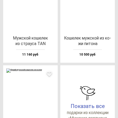
Муж­ской ко­ше­лек
Коше­лек муж­ской из ко­
из стра­уса TAN
жи пи­то­на
11 160 руб
10 500 руб
Показать все
по­дар­ки из кол­лек­ции