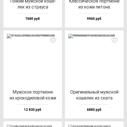
Тон­кий муж­ской ко­ше­
Клас­си­чес­кое пор­тмо­не
лек из стра­уса
из ко­жи пи­то­на
7680 руб
9960 руб
Муж­ское пор­тмо­не
Ори­ги­наль­ный муж­ской
из кро­ко­ди­ло­вой ко­жи
ко­ше­лек из ска­та
12 830 руб
6880 руб