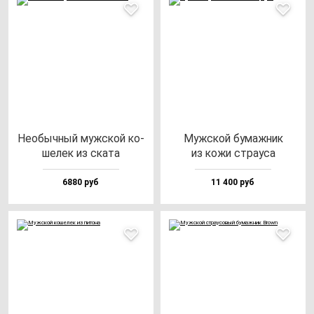
Необыч­ный муж­ской ко­
Муж­ской бу­маж­ник
ше­лек из ска­та
из ко­жи стра­уса
6880 руб
11 400 руб