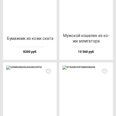
Муж­ской ко­ше­лек из ко­
Бумаж­ник из ко­жи ска­та
жи ал­ли­га­то­ра
8200 руб
10 560 руб