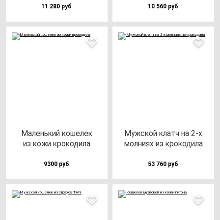
11 280 руб
10 560 руб
Малень­кий ко­ше­лек
Муж­ской клатч на 2-х
из ко­жи кро­ко­ди­ла
мол­ни­ях из кро­ко­ди­ла
9300 руб
53 760 руб