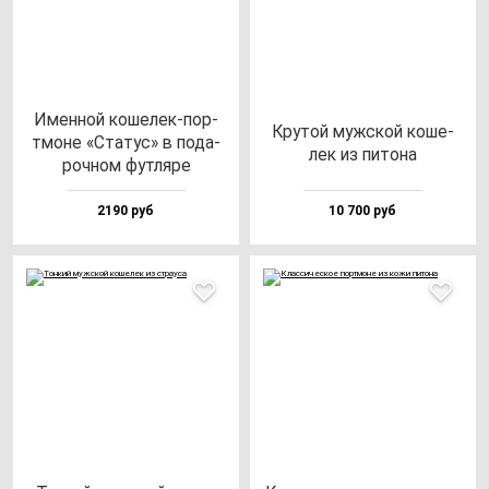
Имен­ной ко­ше­лек-пор­
Кру­той муж­ской ко­ше­
тмо­не «Ста­тус» в по­да­
лек из пи­то­на
роч­ном фут­ля­ре
2190 руб
10 700 руб