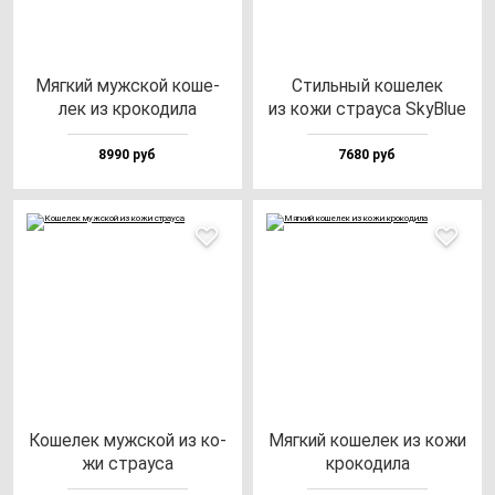
Мяг­кий муж­ской ко­ше­
Стиль­ный ко­ше­лек
лек из кро­ко­ди­ла
из ко­жи стра­уса SkyBlue
8990 руб
7680 руб
Коше­лек муж­ской из ко­
Мяг­кий ко­ше­лек из ко­жи
жи стра­уса
кро­ко­ди­ла