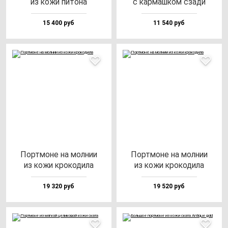
из ко­жи пи­то­на
с кар­маш­ком сза­ди
15 400 руб
11 540 руб
Пор­тмо­не на мол­нии
Пор­тмо­не на мол­нии
из ко­жи кро­ко­ди­ла
из ко­жи кро­ко­ди­ла
19 320 руб
19 520 руб