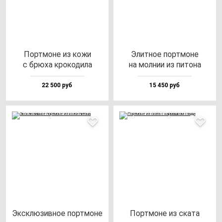
Пор­тмо­не из ко­жи
Элит­ное пор­тмо­не
с брю­ха кро­ко­ди­ла
на мол­нии из пи­то­на
22 500 руб
15 450 руб
Эксклю­зив­ное пор­тмо­не
Пор­тмо­не из ска­та