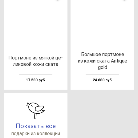
Боль­шое пор­тмо­не
Пор­тмо­не из мяг­кой це­
из ко­жи ска­та Аnti­que
ли­ко­вой ко­жи ска­та
gold
17 580 руб
24 680 руб
Показать все
по­дар­ки из кол­лек­ции