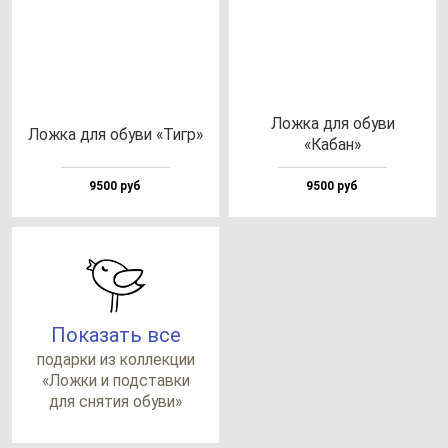
Лож­ка для обу­ви
Лож­ка для обу­ви «Тигр»
«Кабан»
9500 руб
9500 руб
Показать все
по­дар­ки из кол­лек­ции
«Лож­ки и под­став­ки
для сня­тия обу­ви»