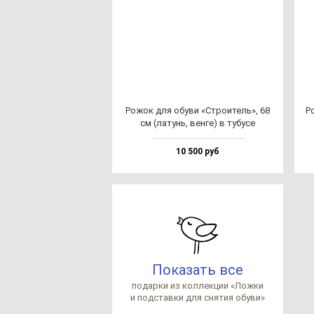
Рожок для обу­ви «Стро­итель», 68
Р
см (ла­тунь, вен­ге) в ту­бу­се
10 500 руб
Показать все
по­дар­ки из кол­лек­ции «Лож­ки
и под­став­ки для сня­тия обу­ви»