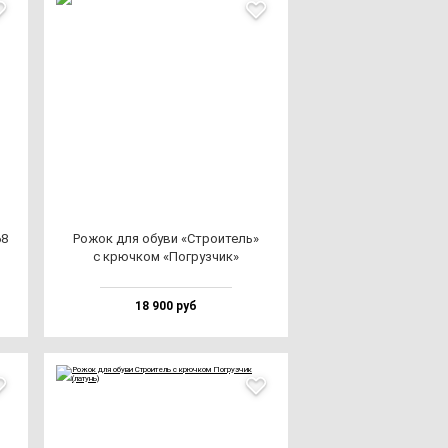
68
Рожок для обу­ви «Стро­итель»
с крюч­ком «Пог­руз­чик»
18 900 руб