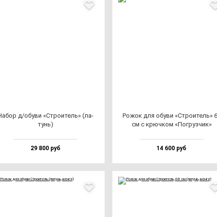
Набор д/обу­ви «Стро­итель» (ла­
Рожок для обу­ви «Стро­итель» 
тунь)
см с крюч­ком «Пог­руз­чик»
29 800 руб
14 600 руб