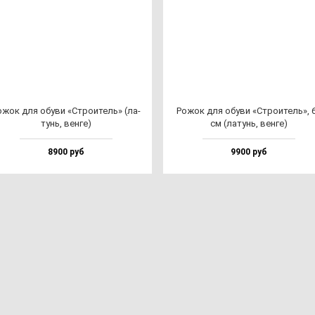
ожок для обу­ви «Стро­итель» (ла­
Рожок для обу­ви «Стро­итель», 
тунь, вен­ге)
см (ла­тунь, вен­ге)
8900 руб
9900 руб