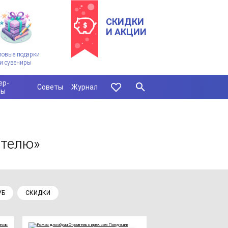
СКИДКИ
И АКЦИИ
ловые подарки
и сувениры
ер-
Советы
Журнал
сы
ителю»
УБ
СКИДКИ