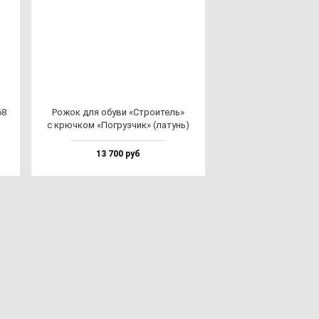
68
Рожок для обу­ви «Стро­итель»
с крюч­ком «Пог­руз­чик» (ла­тунь)
13 700 руб