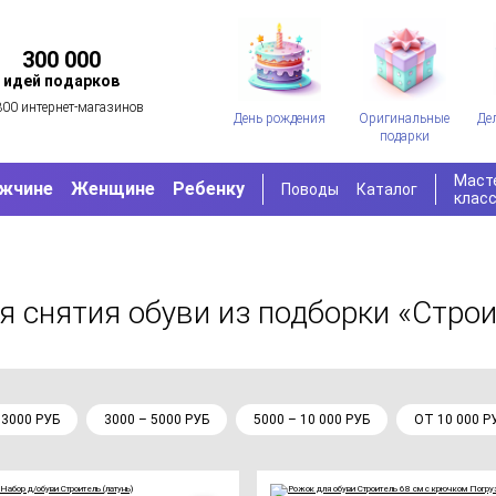
300 000
идей подарков
300 интернет-магазинов
День рождения
Оригинальные
Де
подарки
Маст
жчине
Женщине
Ребенку
Поводы
Каталог
клас
я снятия обуви
из подборки «Стро
 3000 РУБ
3000 – 5000 РУБ
5000 – 10 000 РУБ
ОТ 10 000 Р