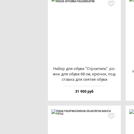
Набор для обу­ви "Стро­итель": ро­
жок для обу­ви 68 см, крю­чок, под­
став­ка для сня­тия обу­ви
31 900 руб