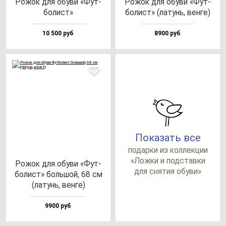
Рожок для обу­ви «Фут­
Рожок для обу­ви «Фут­
бо­лист»
бо­лист» (ла­тунь, вен­ге)
10 500 руб
8900 руб
Показать все
по­дар­ки из кол­лек­ции
«Лож­ки и под­став­ки
Рожок для обу­ви «Фут­
для сня­тия обу­ви»
бо­лист» боль­шой, 68 см
(ла­тунь, вен­ге)
9900 руб