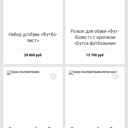
Рожок для обу­ви «Фут­
Набор д/обу­ви «Фут­бо­
бо­лист» с крюч­ком
лист»
«Бут­са фут­боль­ная»
29 800 руб
13 700 руб