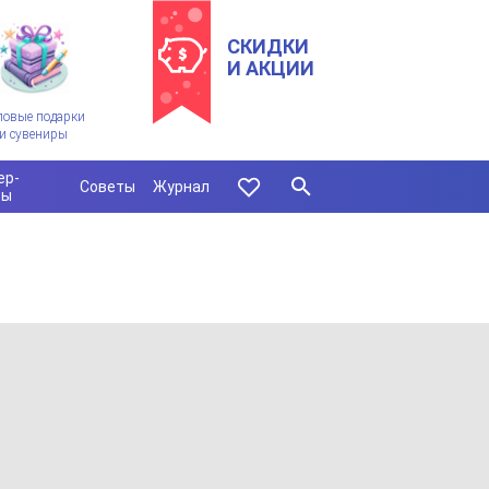
СКИДКИ
И АКЦИИ
ловые подарки
и сувениры
ер-
Советы
Журнал
сы