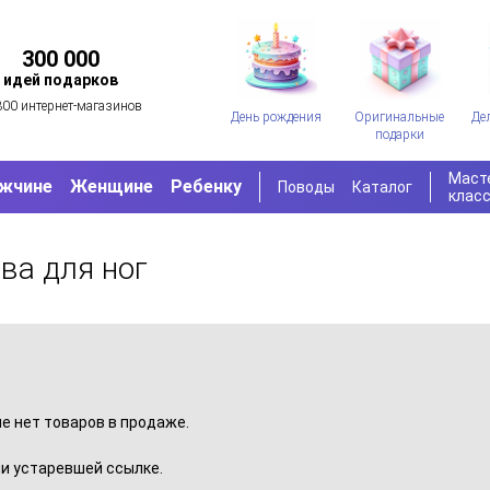
300 000
идей подарков
300 интернет-магазинов
День рождения
Оригинальные
Де
подарки
Маст
жчине
Женщине
Ребенку
Поводы
Каталог
клас
ва для ног
пе нет товаров в продаже.
и устаревшей ссылке.