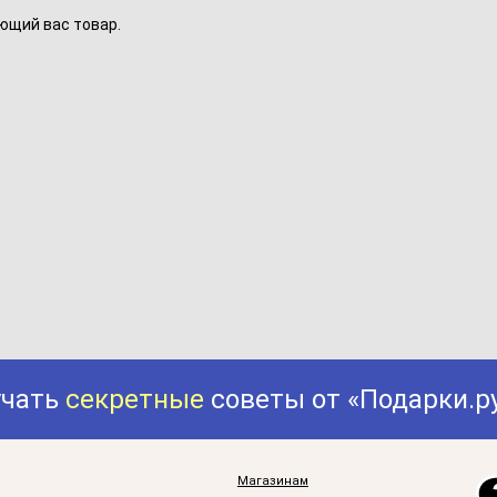
ющий вас товар.
учать
секретные
советы от «Подарки.р
Магазинам