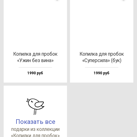
Копил­ка для про­бок
Копил­ка для про­бок
«Ужин без ви­на»
«Супер­си­ла» (бук)
1990 руб
1990 руб
Показать все
по­дар­ки из кол­лек­ции
«Копил­ки для про­бок»