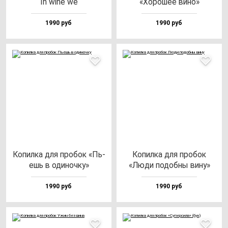
In wi­ne we
«Хоро­шее ви­но»
1990 руб
1990 руб
Копил­ка для про­бок «Пь­
Копил­ка для про­бок
ешь в оди­ноч­ку»
«Люди по­доб­ны ви­ну»
1990 руб
1990 руб