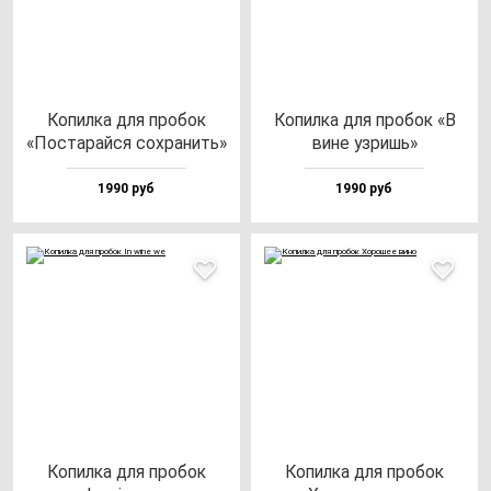
Копил­ка для про­бок
Копил­ка для про­бок «В
«Пос­та­рай­ся сох­ра­нить»
ви­не уз­ришь»
1990 руб
1990 руб
Копил­ка для про­бок
Копил­ка для про­бок