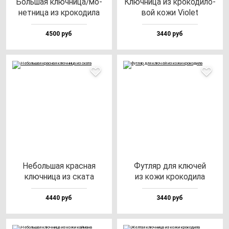
Боль­шая ключ­ни­ца/мо­
Ключ­ни­ца из кро­ко­ди­ло­
нет­ни­ца из кро­ко­ди­ла
вой ко­жи Violet
4500 руб
3440 руб
Неболь­шая крас­ная
Фут­ляр для клю­чей
ключ­ни­ца из ска­та
из ко­жи кро­ко­ди­ла
4440 руб
3440 руб