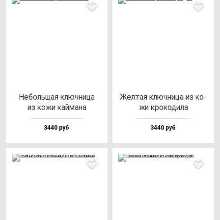
Неболь­шая ключ­ни­ца
Жел­тая ключ­ни­ца из ко­
из ко­жи кай­ма­на
жи кро­ко­ди­ла
3440 руб
3440 руб