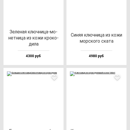
Зеле­ная ключ­ни­ца-мо­
Синяя ключ­ни­ца из ко­жи
нет­ни­ца из ко­жи кро­ко­
мор­ско­го ска­та
ди­ла
4300 руб
4980 руб