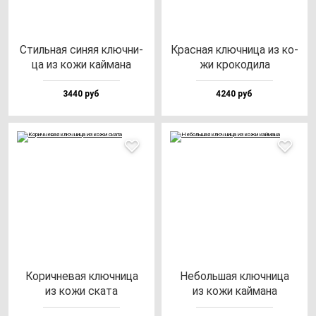
Стиль­ная си­няя ключ­ни­
Крас­ная ключ­ни­ца из ко­
ца из ко­жи кай­ма­на
жи кро­ко­ди­ла
3440 руб
4240 руб
Корич­не­вая ключ­ни­ца
Неболь­шая ключ­ни­ца
из ко­жи ска­та
из ко­жи кай­ма­на