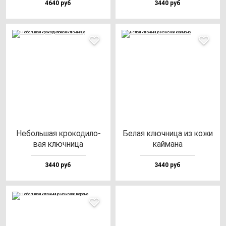
4640 руб
3440 руб
Неболь­шая кро­ко­ди­ло­
Белая ключ­ни­ца из ко­жи
вая ключ­ни­ца
кай­ма­на
3440 руб
3440 руб