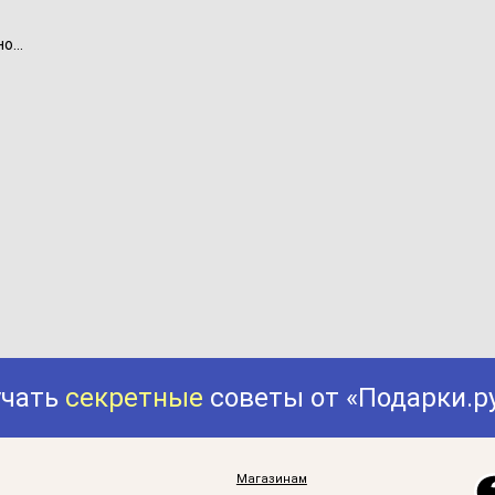
...
учать
секретные
советы от «Подарки.р
Магазинам