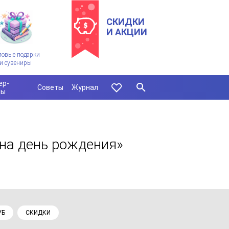
СКИДКИ
И АКЦИИ
ловые подарки
и сувениры
ер-
Советы
Журнал
сы
 на день рождения»
УБ
СКИДКИ