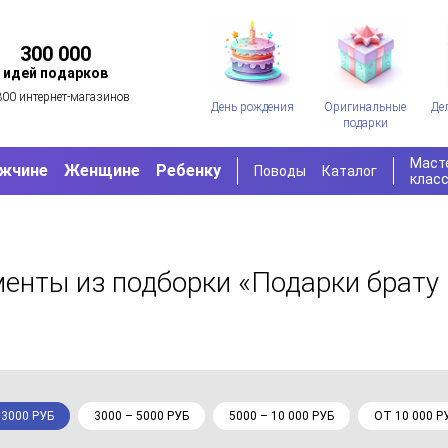
300 000
идей подарков
300 интернет-магазинов
День рождения
Оригинальные
Де
подарки
Маст
жчине
Женщине
Ребенку
Поводы
Каталог
клас
ументы
из подборки «Подарки брату
 3000 РУБ
3000 – 5000 РУБ
5000 – 10 000 РУБ
ОТ 10 000 Р