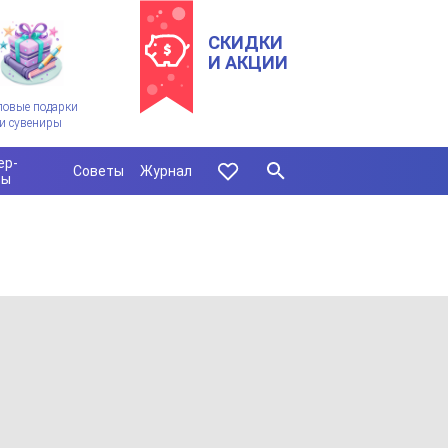
СКИДКИ
И АКЦИИ
ловые подарки
и сувениры
ер-
Советы
Журнал
сы