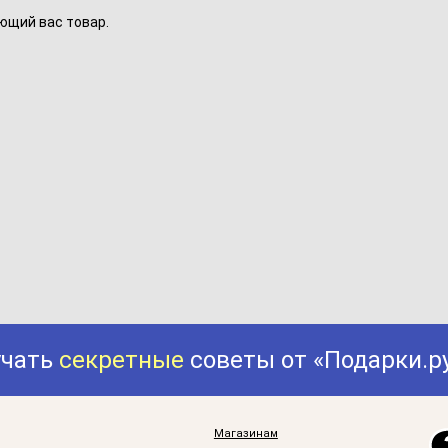
ющий вас товар.
учать
секретные
советы от «Подарки.р
Магазинам