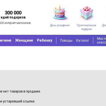
300 000
идей подарков
300 интернет-магазинов
День рождения
Оригинальные
Де
подарки
Маст
жчине
Женщине
Ребенку
Поводы
Каталог
клас
пе нет товаров в продаже.
и устаревшей ссылке.