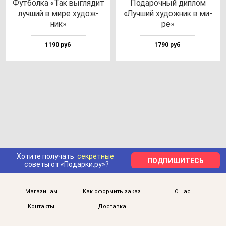
Фут­бол­ка «Так выг­ля­дит
Пода­роч­ный дип­лом
луч­ший в ми­ре ху­дож­
«Луч­ший ху­дож­ник в ми­
ник»
ре»
1190 руб
1790 руб
Хотите получать
секретные
ПОДПИШИТЕСЬ
советы от «Подарки.ру»?
Магазинам
Как оформить заказ
О нас
Контакты
Доставка