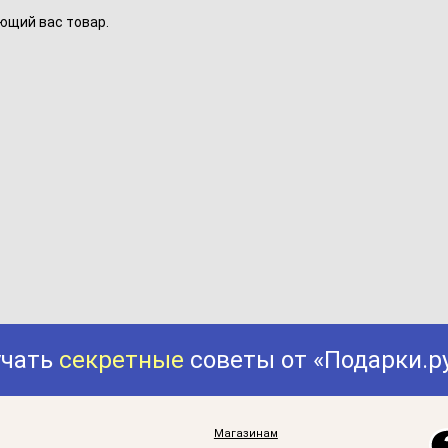
ющий вас товар.
учать
секретные
советы от «Подарки.р
Магазинам