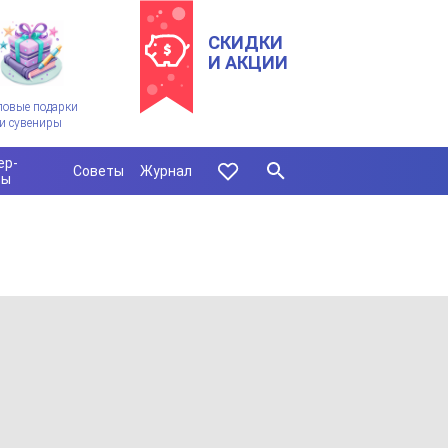
СКИДКИ
И АКЦИИ
ловые подарки
и сувениры
ер-
Советы
Журнал
сы