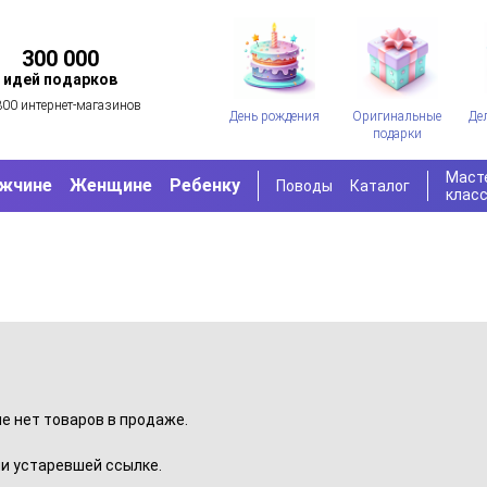
300 000
идей подарков
300 интернет-магазинов
День рождения
Оригинальные
Де
подарки
Маст
жчине
Женщине
Ребенку
Поводы
Каталог
клас
пе нет товаров в продаже.
и устаревшей ссылке.