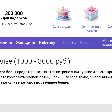
300 000
идей подарков
300 интернет-магазинов
День рождения
Оригинальные
Де
подарки
Маст
жчине
Женщине
Ребенку
Поводы
Каталог
клас
ельё
(1000 - 3000 руб.)
ого белья
представляют на этой витрине свои лучшие и самые кр
 это комплекты хлопок, сатин, шелк... — всегда яркие, с необыч
 где купить детское постельное белье
.