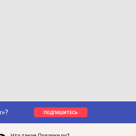
у»?
ПОДПИШИТЕСЬ
Что такое Подарки.ру?