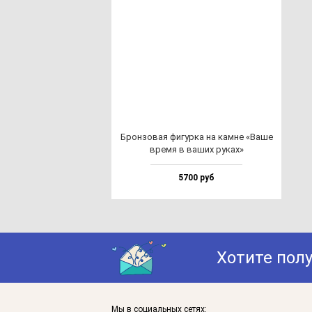
Брон­зо­вая фи­гур­ка на кам­не «Ваше
вре­мя в ва­ших ру­ках»
5700 руб
Хотите пол
Мы в социальных сетях: