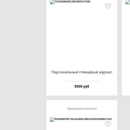
Пер­со­наль­ный глян­це­вый жур­нал
5000 руб
Бронзовые статуэтки