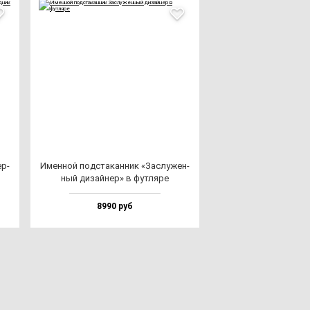
ер­
Имен­ной под­ста­кан­ник «Зас­лу­жен­
ный ди­зай­нер» в фут­ля­ре
8990 руб