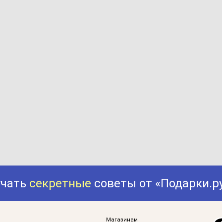
учать
секретные
советы от «Подарки.р
Магазинам