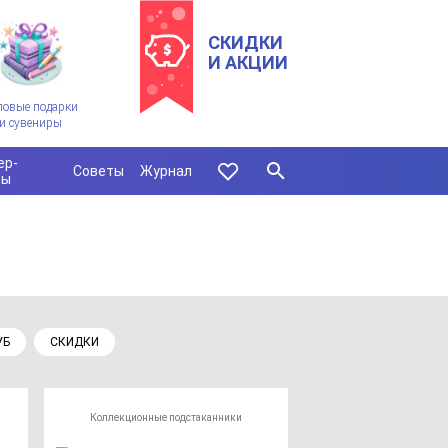
СКИДКИ
И АКЦИИ
ловые подарки
и сувениры
ер-
Советы
Журнал
сы
УБ
СКИДКИ
Коллекционные подстаканники