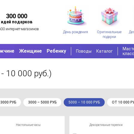
300 000
идей подарков
300 интернет-магазинов
День рождения
Оригинальные
Де
подарки
Маст
жчине
Женщине
Ребенку
Поводы
Каталог
клас
- 10 000 руб.)
 3000 РУБ
3000 – 5000 РУБ
5000 – 10 000 РУБ
ОТ 10 000 Р
Настольные часы
Декоративные тарелки