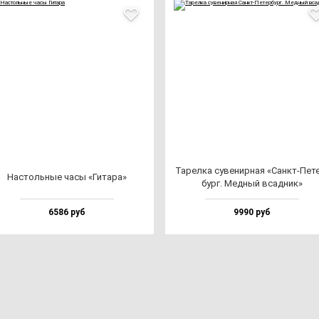
Тарел­ка су­ве­нир­ная «Санкт-Пет
Нас­толь­ные ча­сы «Гита­ра»
бург. Мед­ный всад­ник»
6586 руб
9990 руб