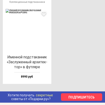
Коллекционные подстаканники
Имен­ной под­ста­кан­ник
«Зас­лу­жен­ный ар­хи­тек­
тор» в фут­ля­ре
8990 руб
Хотите получать
секретные
ПОДПИШИТЕСЬ
советы от «Подарки.ру»?