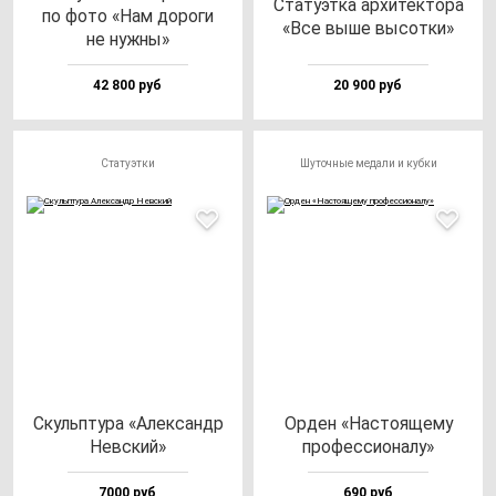
Ста­ту­эт­ка ар­хи­тек­то­ра
по фо­то «Нам до­ро­ги
«Все вы­ше вы­сот­ки»
не нуж­ны»
42 800 руб
20 900 руб
Статуэтки
Шуточные медали и кубки
Скуль­пту­ра «Алек­сандр
Орден «Нас­то­яще­му
Нев­ский»
про­фес­си­она­лу»
7000 руб
690 руб