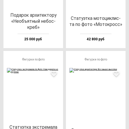
Пода­рок ар­хи­тек­то­ру
Ста­ту­эт­ка мо­то­цик­лис­
«Необъ­ят­ный не­бос­
та по фо­то «Моток­росс»
креб»
25 000 руб
42 800 руб
Фигурки по фото
Фигурки по фото
Ста­ту­эт­ка экс­тре­ма­ла