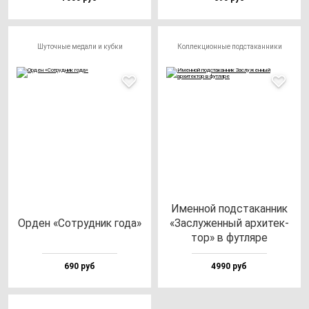
Шуточные медали и кубки
Коллекционные подстаканники
Имен­ной под­ста­кан­ник
Орден «Сот­руд­ник го­да»
«Зас­лу­жен­ный ар­хи­тек­
тор» в фут­ля­ре
690 руб
4990 руб