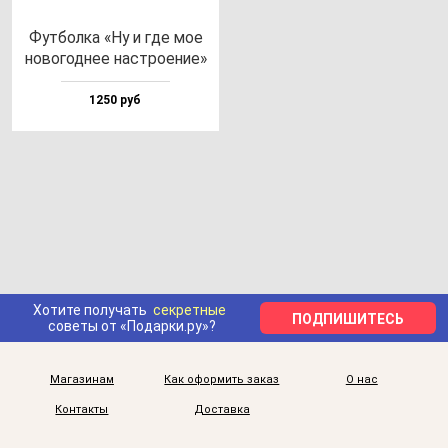
Фут­бол­ка «Ну и где мое
но­во­год­нее нас­тро­ение»
1250 руб
Хотите получать
секретные
ПОДПИШИТЕСЬ
советы от «Подарки.ру»?
Магазинам
Как оформить заказ
О нас
Контакты
Доставка