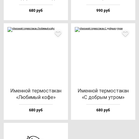
680 руб
990 руб
Имен­ной тер­мос­та­кан
Имен­ной тер­мос­та­кан
«Люби­мый ко­фе»
«С доб­рым ут­ром»
680 руб
680 руб