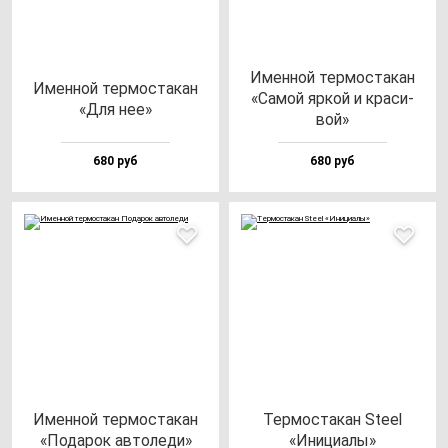
Имен­ной тер­мос­та­кан
Имен­ной тер­мос­та­кан
«Самой яр­кой и кра­си­
«Для нее»
вой»
680 руб
680 руб
Имен­ной тер­мос­та­кан
Тер­мос­та­кан Ste­el
«Пода­рок ав­то­ле­ди»
«Ини­ци­алы»