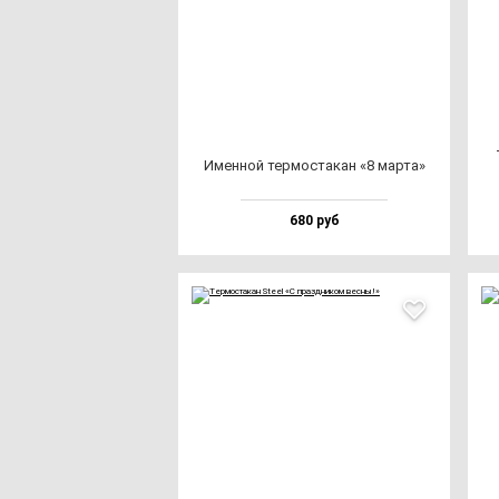
Имен­ной тер­мос­та­кан «8 мар­та»
680 руб