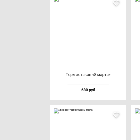
Тер­мос­та­кан «8 мар­та»
680 руб