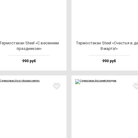
Тер­мос­та­кан Ste­el «С ве­сен­ним
Тер­мос­та­кан Ste­el «Счастья в д
праз­дни­ком»
8 мар­та!»
990 руб
990 руб