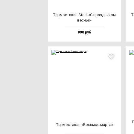
Тер­мос­та­кан Ste­el «С праз­дни­ком
Т
вес­ны!»
990 руб
Т
Тер­мос­та­кан «Вось­мое мар­та»