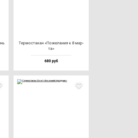
ень
Тер­мос­та­кан «Поже­ла­ния к 8 мар­
та»
680 руб