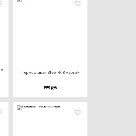
ом
Тер­мос­та­кан Ste­el «К 8 мар­та!»
990 руб