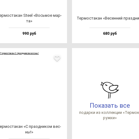
ер­мос­та­кан Ste­el «Вось­мое мар­
Тер­мос­та­кан «Весен­ний праз­дн
та»
990 руб
680 руб
Показать все
по­дар­ки из кол­лек­ции «Тер­мок
руж­ки»
ер­мос­та­кан «С праз­дни­ком вес­
ны!»