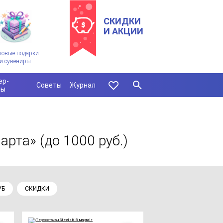
СКИДКИ
И АКЦИИ
ловые подарки
и сувениры
ер-
Советы
Журнал
сы
марта»
(до 1000 руб.)
УБ
СКИДКИ