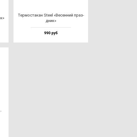
Тер­мос­та­кан Ste­el «Весен­ний праз­
ик»
дник»
990 руб
­