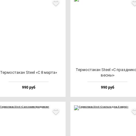
Тер­мос­та­кан Ste­el «С праз­дни­к
Тер­мос­та­кан Ste­el «С 8 мар­та»
вес­ны»
990 руб
990 руб