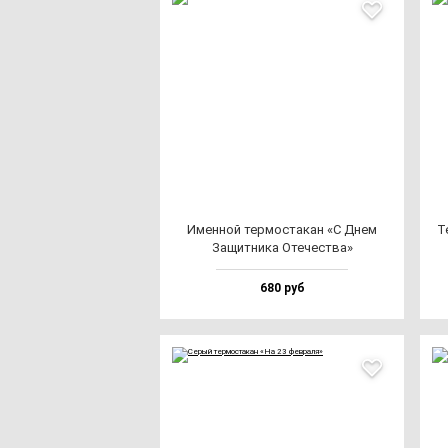
Имен­ной тер­мос­та­кан «С Днем
Те
Защит­ни­ка Оте­чес­тва»
680 руб