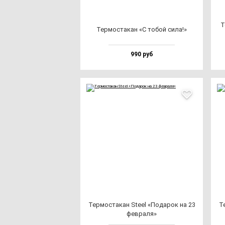
Т
Тер­мос­та­кан «С то­бой си­ла!»
990 руб
Тер­мос­та­кан Ste­el «Пода­рок на 23
Те
фев­ра­ля»