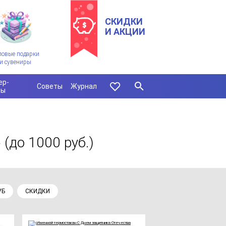
СКИДКИ
И АКЦИИ
ловые подарки
и сувениры
ер-
Советы
Журнал
сы
»
(до 1000 руб.)
УБ
СКИДКИ