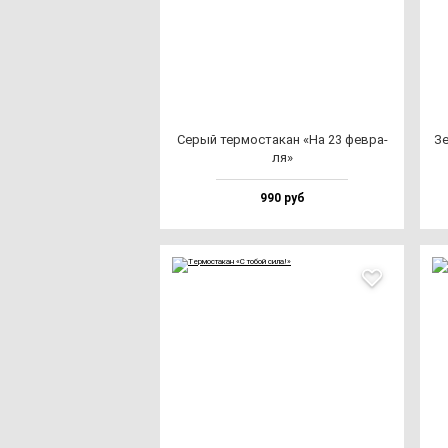
Серый тер­мос­та­кан «На 23 фев­ра­
Зе
ля»
990 руб