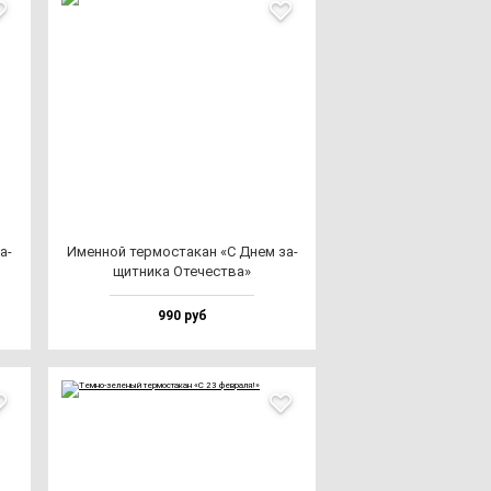
а­
Имен­ной тер­мос­та­кан «С Днем за­
щит­ни­ка Оте­чес­тва»
990 руб