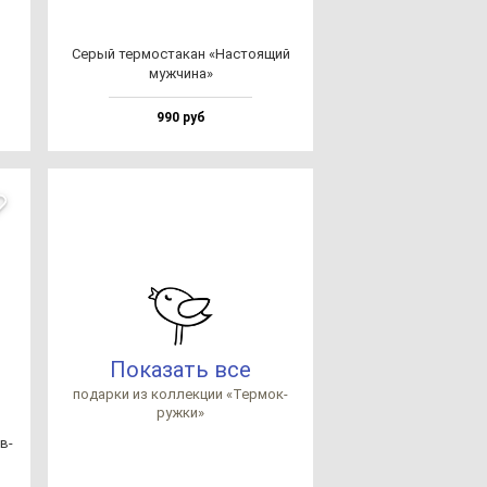
Серый тер­мос­та­кан «Нас­то­ящий
муж­чи­на»
990 руб
Показать все
по­дар­ки из кол­лек­ции «Тер­мок­
руж­ки»
в­