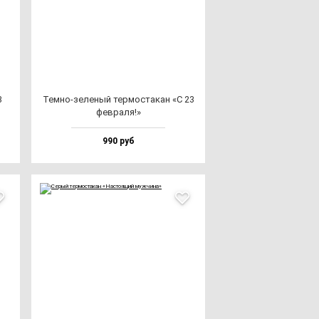
3
Тем­но-зе­ле­ный тер­мос­та­кан «С 23
фев­ра­ля!»
990 руб