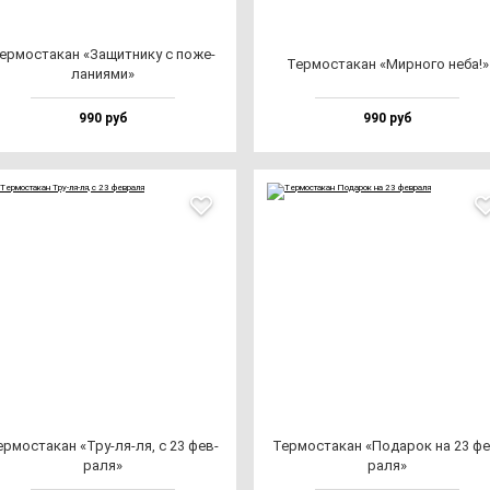
ер­мос­та­кан «Защит­ни­ку с по­же­
Тер­мос­та­кан «Мир­но­го не­ба!»
ла­ни­ями»
990 руб
990 руб
р­мос­та­кан «Тру-ля-ля, с 23 фев­
Тер­мос­та­кан «Пода­рок на 23 фе
ра­ля»
ра­ля»