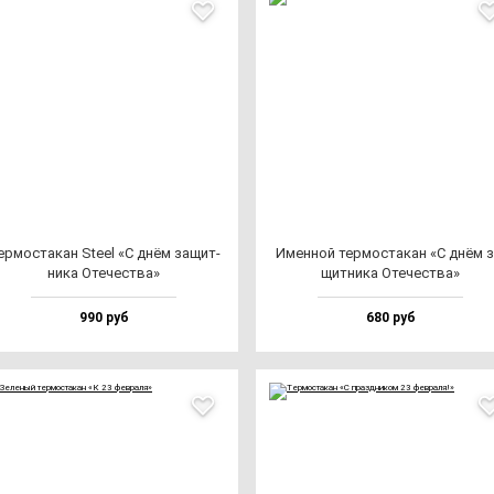
р­мос­та­кан Ste­el «С днём за­щит­
Имен­ной тер­мос­та­кан «С днём з
ни­ка Оте­чес­тва»
щит­ни­ка Оте­чес­тва»
990 руб
680 руб