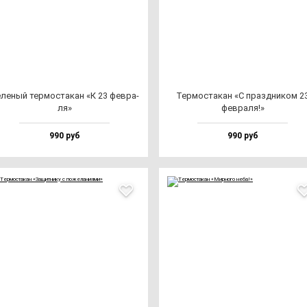
ле­ный тер­мос­та­кан «К 23 фев­ра­
Тер­мос­та­кан «С праз­дни­ком 2
ля»
фев­ра­ля!»
990 руб
990 руб