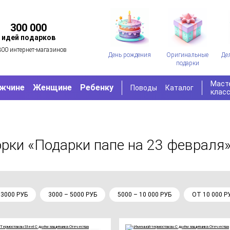
300 000
идей подарков
300 интернет-магазинов
День рождения
Оригинальные
Де
подарки
Маст
жчине
Женщине
Ребенку
Поводы
Каталог
клас
орки «Подарки папе на 23 февраля
 3000 РУБ
3000 – 5000 РУБ
5000 – 10 000 РУБ
ОТ 10 000 Р