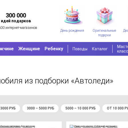
300 000
идей подарков
300 интернет-магазинов
День рождения
Оригинальные
Де
подарки
Маст
жчине
Женщине
Ребенку
Поводы
Каталог
клас
мобиля
из подборки «Автоледи»
 3000 РУБ
3000 – 5000 РУБ
5000 – 10 000 РУБ
ОТ 10 000 Р