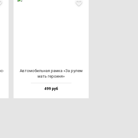
ис­
Авто­мо­биль­ная рам­ка «За ру­лем
мать ге­ро­иня»
499 руб