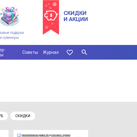
СКИДКИ
И АКЦИИ
ловые подарки
и сувениры
ер-
Советы
Журнал
сы
УБ
СКИДКИ