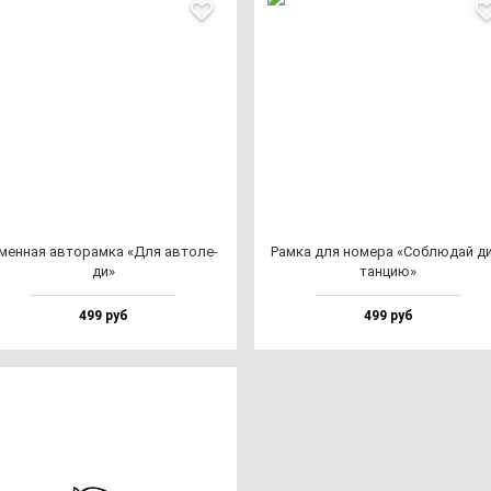
мен­ная ав­то­рам­ка «Для ав­то­ле­
Рам­ка для но­ме­ра «Соб­лю­дай д
ди»
тан­цию»
499 руб
499 руб