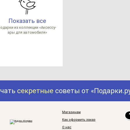
Показать все
о­дар­ки из кол­лек­ции «Аксес­су­
ары для ав­то­мо­би­ля»
учать
секретные
советы от «Подарки.р
Магазинам
Как оформить заказ
О нас