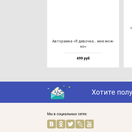
п
Авто­рам­ка «Я де­воч­ка… мне мож­
но»
499 руб
Хотите пол
Мы в социальных сетях: