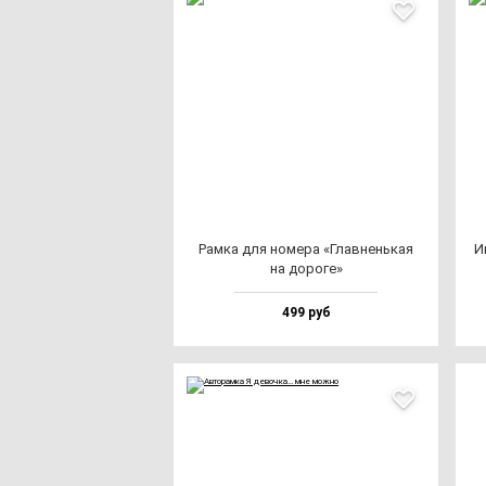
Рам­ка для но­ме­ра «Глав­нень­кая
И
на до­ро­ге»
499 руб