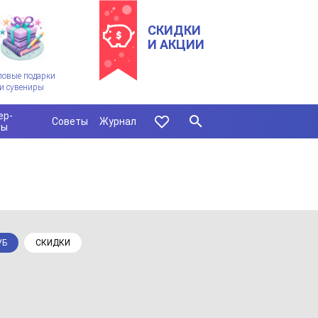
СКИДКИ
И АКЦИИ
ловые подарки
и сувениры
ер-
Советы
Журнал
сы
УБ
СКИДКИ