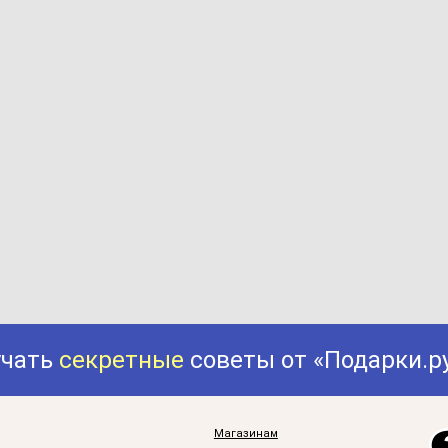
учать
секретные
советы от «Подарки.р
Магазинам