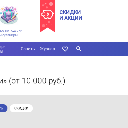
СКИДКИ
И АКЦИИ
ловые подарки
и сувениры
ер-
Советы
Журнал
сы
и»
(от 10 000 руб.)
УБ
СКИДКИ