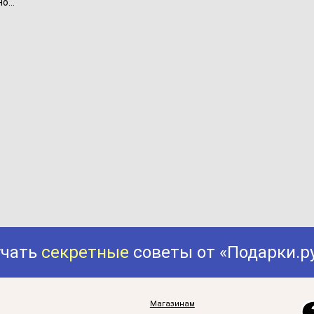
...
учать
секретные
советы от «Подарки.р
Магазинам