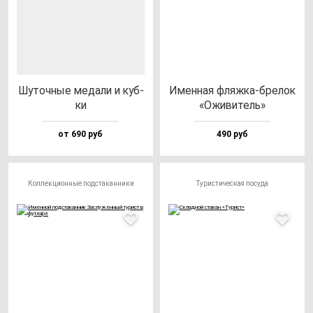
Шуточ­ные ме­да­ли и куб­
Имен­ная фляж­ка-бре­лок
ки
«Ожи­ви­тель»
от 690 руб
490 руб
Коллекционные подстаканники
Туристическая посуда