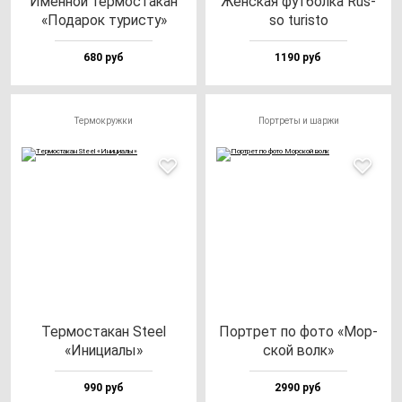
Имен­ной тер­мос­та­кан
Жен­ская фут­бол­ка Rus­
«Пода­рок ту­рис­ту»
so tu­ris­to
680 руб
1190 руб
Термокружки
Портреты и шаржи
Тер­мос­та­кан Ste­el
Пор­трет по фо­то «Мор­
«Ини­ци­алы»
ской волк»
990 руб
2990 руб