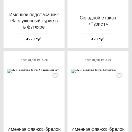
Имен­ной под­ста­кан­ник
Склад­ной ста­кан
«Зас­лу­жен­ный ту­рист»
«Турист»
в фут­ля­ре
4990 руб
490 руб
Брелки для ключей
Брелки для ключей
Имен­ная фляж­ка-бре­лок
Имен­ная фляж­ка-бре­лок