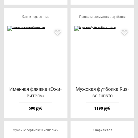
Фляги подарочные
Прикольные мужские футболки
Имен­ная фляж­ка «Ожи­
Муж­ская фут­бол­ка Rus­
ви­тель»
so tu­ris­to
590 руб
1190 руб
Мужские портмоне и кошельки
8 вариантов