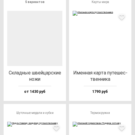
5 вариантов
Карты мира
Склад­ные швей­цар­ские
Имен­ная кар­та пу­те­шес­
но­жи
твен­ни­ка
от 1430 руб
1790 руб
Шуточные медали и кубки
Термокружки