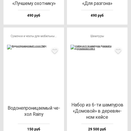
«Луч­ше­му охот­ни­ку»
«Для раз­го­на»
490 руб
490 руб
Сумочки и чехлы для мобильных телефонов
Шампуры
Набор из 6-ти шам­пу­ров
Водо­неп­ро­ни­ца­емый че­
«Домо­вой» в де­ре­вян­
хол Rainy
ном кей­се
150 руб
29 500 руб