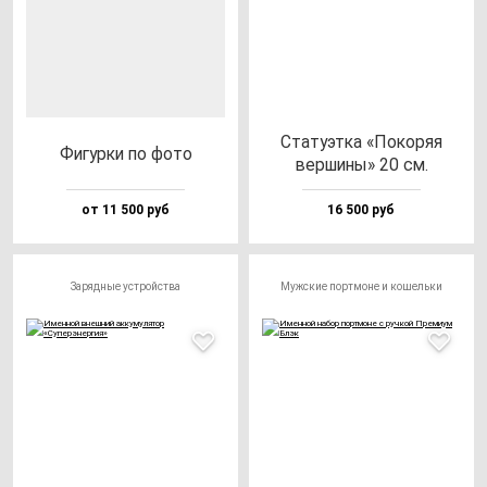
Ста­ту­эт­ка «Поко­ряя
Фигур­ки по фо­то
вер­ши­ны» 20 см.
от 11 500 руб
16 500 руб
Зарядные устройства
Мужские портмоне и кошельки