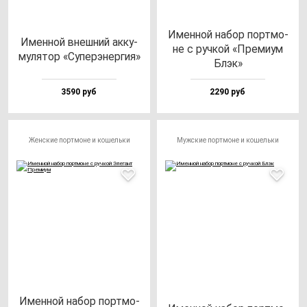
Имен­ной на­бор пор­тмо­
Имен­ной внеш­ний ак­ку­
не с руч­кой «Пре­ми­ум
му­ля­тор «Супе­рэ­нер­гия»
Блэк»
3590 руб
2290 руб
Женские портмоне и кошельки
Мужские портмоне и кошельки
Имен­ной на­бор пор­тмо­