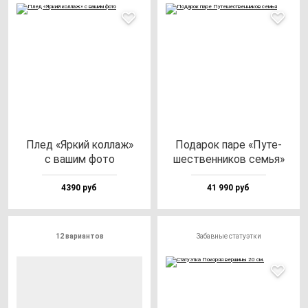
Плед «Яркий кол­лаж»
Пода­рок па­ре «Путе­
с ва­шим фо­то
шес­твен­ни­ков семья»
4390 руб
41 990 руб
12 вариантов
Забавные статуэтки