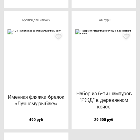
Брелки для ключей
Шампуры
Набор из 6-ти шам­пу­ров
Имен­ная фляж­ка-бре­лок
"РЖД" в де­ре­вян­ном
«Луч­ше­му ры­ба­ку»
кей­се
490 руб
29 500 руб