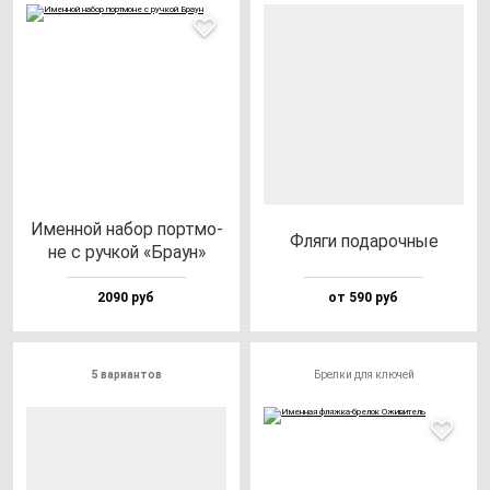
Имен­ной на­бор пор­тмо­
Фля­ги по­да­роч­ные
не с руч­кой «Бра­ун»
2090 руб
от 590 руб
5 вариантов
Брелки для ключей