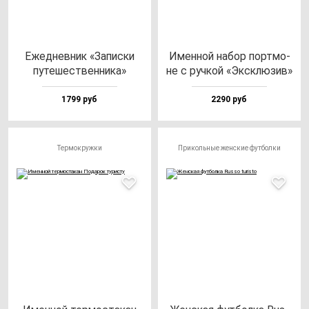
Ежед­нев­ник «Запис­ки
Имен­ной на­бор пор­тмо­
пу­те­шес­твен­ни­ка»
не с руч­кой «Эксклю­зив»
1799 руб
2290 руб
Термокружки
Прикольные женские футболки