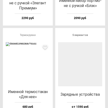
Имен­ной на­бор пор­тмо­
не с руч­кой «Эле­гант
не с руч­кой «Блэк»
Пре­ми­ум»
2290 руб
2090 руб
Термокружки
5 вариантов
Имен­ной тер­мос­та­кан
Заряд­ные ус­трой­ства
«Для нее»
680 руб
от 1590 руб