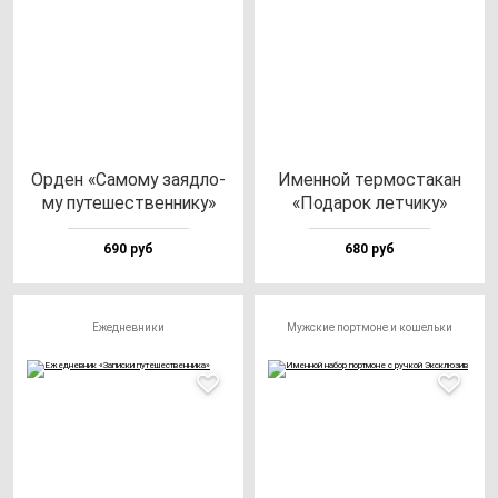
Орден «Само­му за­яд­ло­
Имен­ной тер­мос­та­кан
му пу­те­шес­твен­ни­ку»
«Пода­рок лет­чи­ку»
690 руб
680 руб
Ежедневники
Мужские портмоне и кошельки