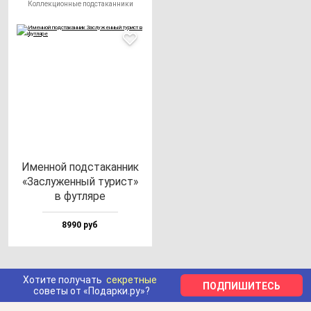
Коллекционные подстаканники
Имен­ной под­ста­кан­ник
«Зас­лу­жен­ный ту­рист»
в фут­ля­ре
8990 руб
Хотите получать
секретные
ПОДПИШИТЕСЬ
советы от «Подарки.ру»?