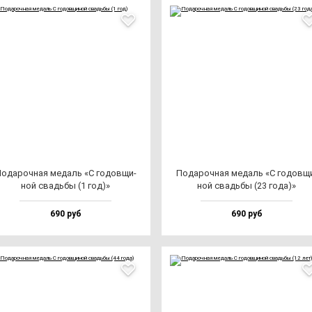
ода­роч­ная ме­даль «С го­дов­щи­
Пода­роч­ная ме­даль «С го­дов­щ
ной свадь­бы (1 год)»
ной свадь­бы (23 го­да)»
690 руб
690 руб