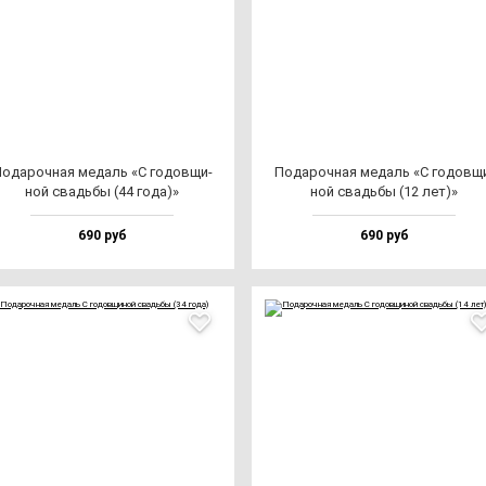
ода­роч­ная ме­даль «С го­дов­щи­
Пода­роч­ная ме­даль «С го­дов­щ
ной свадь­бы (44 го­да)»
ной свадь­бы (12 лет)»
690 руб
690 руб