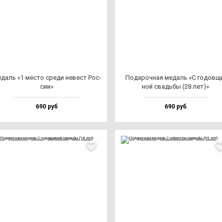
даль «1 мес­то сре­ди не­вест Рос­
Пода­роч­ная ме­даль «С го­дов­щ
сии»
ной свадь­бы (28 лет)»
690 руб
690 руб