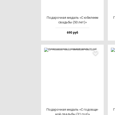
Пода­роч­ная ме­даль «С юби­ле­ем
П
свадь­бы (50 лет)»
690 руб
Пода­роч­ная ме­даль «С го­дов­щи­
П
ной свадь­бы (31 год)»