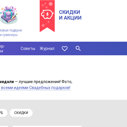
СКИДКИ
И АКЦИИ
ловые подарки
и сувениры
ер-
Советы
Журнал
сы
медали
— лучшие предложения! Фото,
 всеми идеями Свадебных подарков!
УБ
СКИДКИ