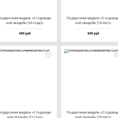
ода­роч­ная ме­даль «С го­дов­щи­
Пода­роч­ная ме­даль «С го­дов­щ
ной свадь­бы (34 го­да)»
ной свадь­бы (14 лет)»
690 руб
690 руб
ода­роч­ная ме­даль «С го­дов­щи­
Пода­роч­ная ме­даль «С го­дов­щ
ной свадь­бы (21 год)»
ной свадь­бы (19 лет)»