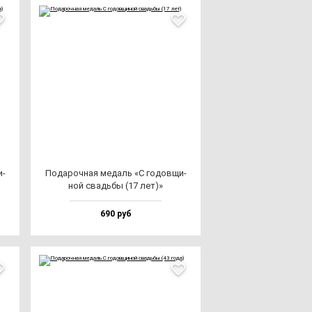
и­
Пода­роч­ная ме­даль «С го­дов­щи­
ной свадь­бы (17 лет)»
690 руб