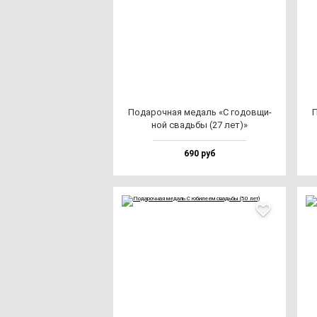
Пода­роч­ная ме­даль «С го­дов­щи­
П
ной свадь­бы (27 лет)»
690 руб