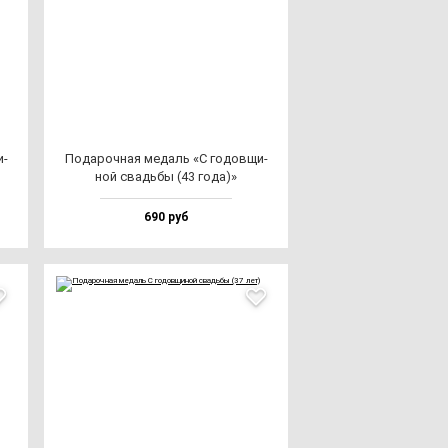
и­
Пода­роч­ная ме­даль «С го­дов­щи­
ной свадь­бы (43 го­да)»
690 руб