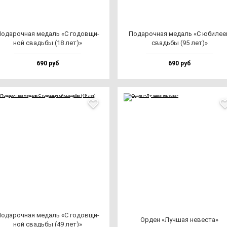
ода­роч­ная ме­даль «С го­дов­щи­
Пода­роч­ная ме­даль «С юби­ле­
ной свадь­бы (18 лет)»
свадь­бы (95 лет)»
690 руб
690 руб
ода­роч­ная ме­даль «С го­дов­щи­
Орден «Луч­шая не­вес­та»
ной свадь­бы (49 лет)»