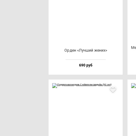
Ме
Орден «Луч­ший же­них»
690 руб