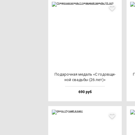
Пода­роч­ная ме­даль «С го­дов­щи­
П
ной свадь­бы (26 лет)»
690 руб