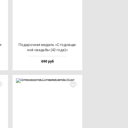
и­
Пода­роч­ная ме­даль «С го­дов­щи­
ной свадь­бы (42 го­да)»
690 руб