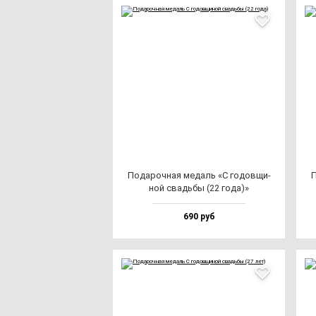
Пода­роч­ная ме­даль «С го­дов­щи­
П
ной свадь­бы (22 го­да)»
690 руб