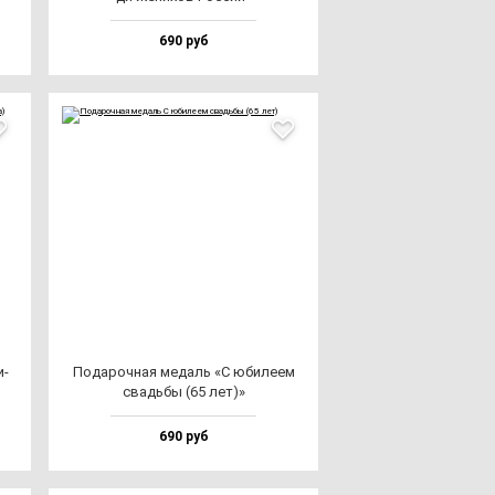
690 руб
и­
Пода­роч­ная ме­даль «С юби­ле­ем
свадь­бы (65 лет)»
690 руб