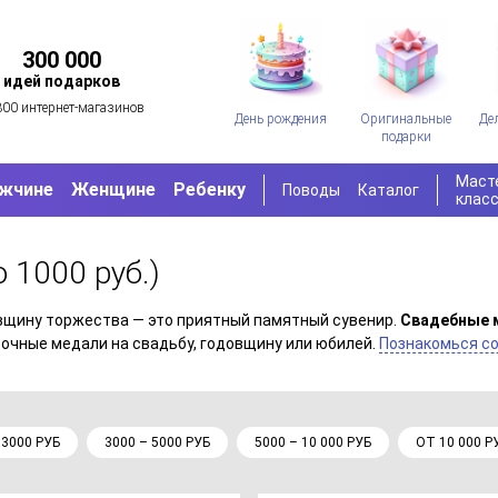
300 000
идей подарков
300 интернет-магазинов
День рождения
Оригинальные
Де
подарки
Маст
жчине
Женщине
Ребенку
Поводы
Каталог
клас
о 1000 руб.)
вщину торжества — это приятный памятный сувенир.
Свадебные 
точные медали на свадьбу, годовщину или юбилей.
Познакомься со
 3000 РУБ
3000 – 5000 РУБ
5000 – 10 000 РУБ
ОТ 10 000 Р