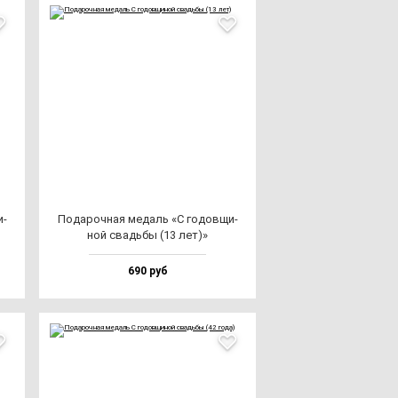
и­
Пода­роч­ная ме­даль «С го­дов­щи­
ной свадь­бы (13 лет)»
690 руб