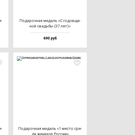
и­
Пода­роч­ная ме­даль «С го­дов­щи­
ной свадь­бы (37 лет)»
690 руб
и­
Пода­роч­ная ме­даль «1 мес­то сре­
ди же­ни­хов Рос­сии»