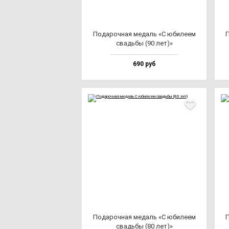
Пода­роч­ная ме­даль «С юби­ле­ем
П
свадь­бы (90 лет)»
690 руб
Пода­роч­ная ме­даль «С юби­ле­ем
П
свадь­бы (80 лет)»