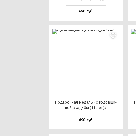
690 руб
Пода­роч­ная ме­даль «С го­дов­щи­
П
ной свадь­бы (11 лет)»
690 руб