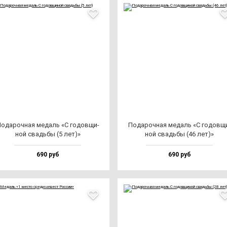
ода­роч­ная ме­даль «С го­дов­щи­
Пода­роч­ная ме­даль «С го­дов­щ
ной свадь­бы (5 лет)»
ной свадь­бы (46 лет)»
690 руб
690 руб