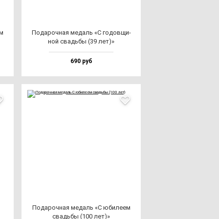
ем
Пода­роч­ная ме­даль «С го­дов­щи­
ной свадь­бы (39 лет)»
690 руб
Пода­роч­ная ме­даль «С юби­ле­ем
свадь­бы (100 лет)»