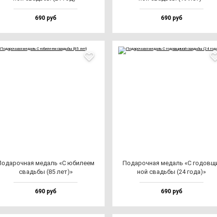
690 руб
690 руб
ода­роч­ная ме­даль «С юби­ле­ем
Пода­роч­ная ме­даль «С го­дов­щ
свадь­бы (85 лет)»
ной свадь­бы (24 го­да)»
690 руб
690 руб