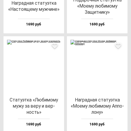
Наг­рад­ная ста­ту­эт­ка
«Моему лю­би­мо­му
«Нас­то­яще­му муж­чи­не»
Защит­ни­ку»
1690 руб
1690 руб
Ста­ту­эт­ка «Люби­мо­му
Наг­рад­ная ста­ту­эт­ка
му­жу за ве­ру и вер­
«Моему лю­би­мо­му Аппо­
ность»
ло­ну»
1690 руб
1690 руб