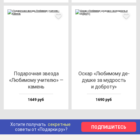
Пода­роч­ная звез­да
Оскар «Люби­мо­му де­
«Люби­мо­му учи­те­лю» —
душ­ке за муд­рость
ка­мень
и доб­ро­ту»
1649 руб
1690 руб
Хотите получать
секретные
ПОДПИШИТЕСЬ
советы от «Подарки.ру»?