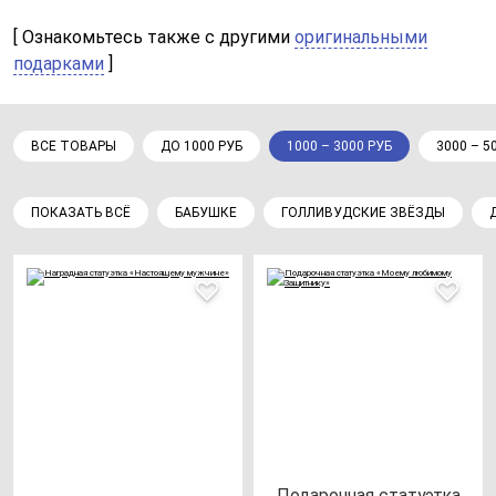
[ Ознакомьтесь также с другими
оригинальными
подарками
]
ВСЕ ТОВАРЫ
ДО 1000 РУБ
1000 – 3000 РУБ
3000 – 5
ПОКАЗАТЬ ВСЁ
БАБУШКЕ
ГОЛЛИВУДСКИЕ ЗВЁЗДЫ
Пода­роч­ная ста­ту­эт­ка