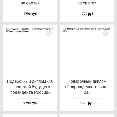
на све­те»
на све­те»
1790 руб
1790 руб
Пода­роч­ный дип­лом «10
Пода­роч­ный дип­лом
за­по­ве­дей бу­ду­ще­го
«При­рож­ден­но­го ли­де­
пре­зи­ден­та Рос­сии»
ра»
1790 руб
1790 руб