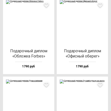
Пода­роч­ный дип­лом
Пода­роч­ный дип­лом
«Облож­ка For­bes»
«Офис­ный обе­рег»
1790 руб
1790 руб