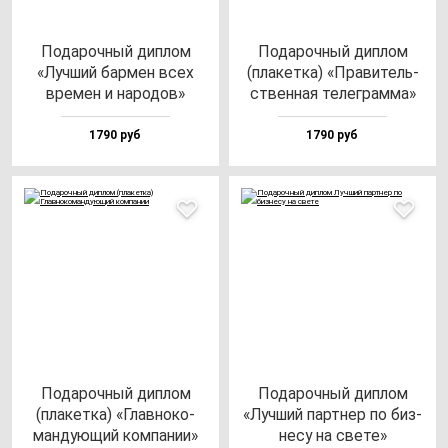
Пода­роч­ный дип­лом
Пода­роч­ный дип­лом
«Луч­ший бар­мен всех
(пла­кет­ка) «Пра­ви­тель­
вре­мен и на­ро­дов»
ствен­ная те­лег­рам­ма»
1790 руб
1790 руб
Пода­роч­ный дип­лом
Пода­роч­ный дип­лом
(пла­кет­ка) «Глав­но­ко­
«Луч­ший пар­тнер по биз­
ман­ду­ющий ком­па­нии»
не­су на све­те»