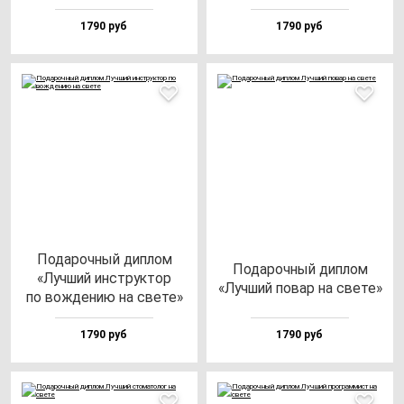
1790 руб
1790 руб
Пода­роч­ный дип­лом
Пода­роч­ный дип­лом
«Луч­ший инс­трук­тор
«Луч­ший по­вар на све­те»
по вож­де­нию на све­те»
1790 руб
1790 руб