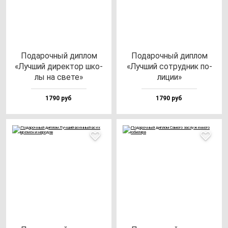
Пода­роч­ный дип­лом
Пода­роч­ный дип­лом
«Луч­ший ди­рек­тор шко­
«Луч­ший сот­руд­ник по­
лы на све­те»
ли­ции»
1790 руб
1790 руб