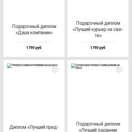
Пода­роч­ный дип­лом
Пода­роч­ный дип­лом
«Луч­ший курь­ер на све­
«Душа ком­па­нии»
те»
1790 руб
1790 руб
Пода­роч­ный дип­лом
Дип­лом «Луч­ший пред­
«Луч­ший ох­ран­ник