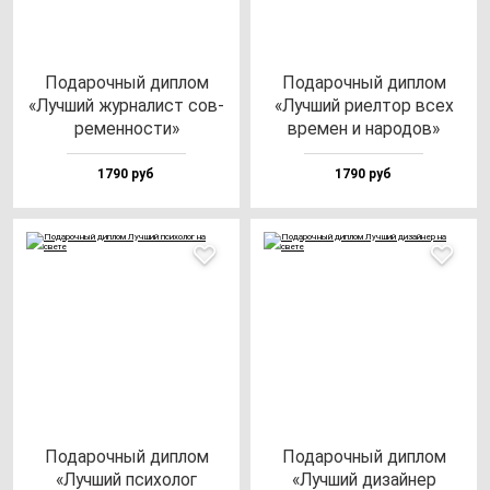
Пода­роч­ный дип­лом
Пода­роч­ный дип­лом
«Луч­ший жур­на­лист сов­
«Луч­ший ри­ел­тор всех
ре­мен­нос­ти»
вре­мен и на­ро­дов»
1790 руб
1790 руб
Пода­роч­ный дип­лом
Пода­роч­ный дип­лом
«Луч­ший пси­хо­лог
«Луч­ший ди­зай­нер