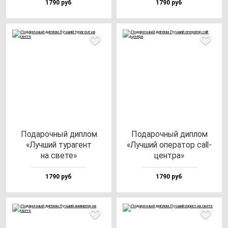
1790 руб
1790 руб
Пода­роч­ный дип­лом
Пода­роч­ный дип­лом
«Луч­ший ту­ра­гент
«Луч­ший опе­ра­тор call-
на све­те»
цен­тра»
1790 руб
1790 руб