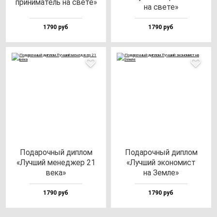
при­ни­ма­тель на све­те»
на све­те»
1790 руб
1790 руб
Пода­роч­ный дип­лом
Пода­роч­ный дип­лом
«Луч­ший ме­нед­жер 21
«Луч­ший эко­но­мист
ве­ка»
на Зем­ле»
1790 руб
1790 руб