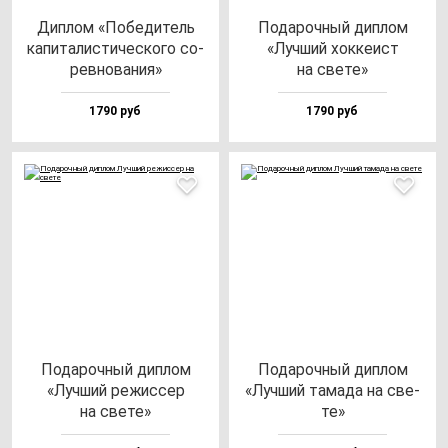
Дип­лом «Побе­ди­тель
Пода­роч­ный дип­лом
ка­пи­та­лис­ти­чес­ко­го со­
«Луч­ший хок­ке­ист
рев­но­ва­ния»
на све­те»
1790 руб
1790 руб
Пода­роч­ный дип­лом
Пода­роч­ный дип­лом
«Луч­ший ре­жис­сер
«Луч­ший та­ма­да на све­
на све­те»
те»