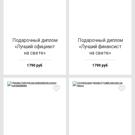
Пода­роч­ный дип­лом
Пода­роч­ный дип­лом
«Луч­ший офи­ци­ант
«Луч­ший фи­нан­сист
на све­те»
на све­те»
1790 руб
1790 руб