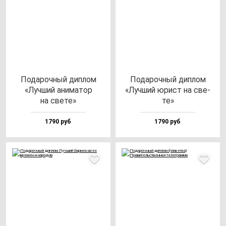
Пода­роч­ный дип­лом
Пода­роч­ный дип­лом
«Луч­ший ани­ма­тор
«Луч­ший юрист на све­
на све­те»
те»
1790 руб
1790 руб