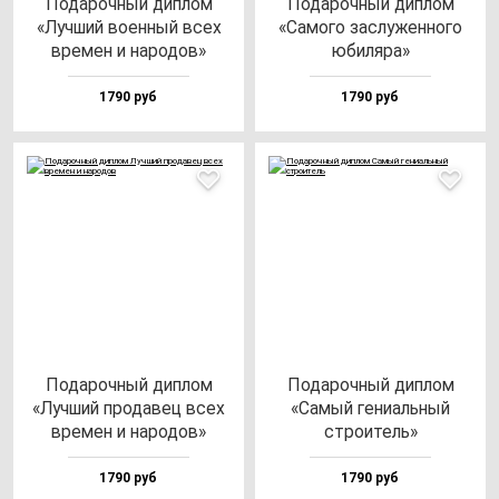
Пода­роч­ный дип­лом
Пода­роч­ный дип­лом
«Луч­ший во­ен­ный всех
«Само­го зас­лу­жен­но­го
вре­мен и на­ро­дов»
юби­ля­ра»
1790 руб
1790 руб
Пода­роч­ный дип­лом
Пода­роч­ный дип­лом
«Луч­ший про­да­вец всех
«Самый ге­ни­аль­ный
вре­мен и на­ро­дов»
стро­итель»
1790 руб
1790 руб