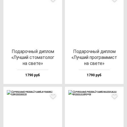
Пода­роч­ный дип­лом
Пода­роч­ный дип­лом
«Луч­ший сто­ма­то­лог
«Луч­ший прог­рам­мист
на све­те»
на све­те»
1790 руб
1790 руб