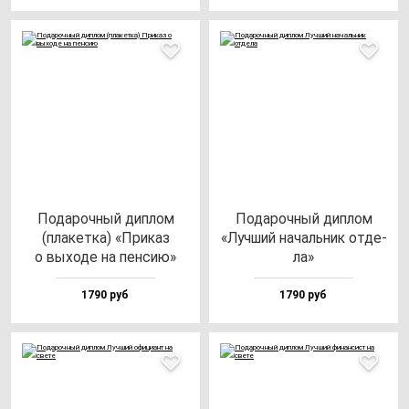
Пода­роч­ный дип­лом
Пода­роч­ный дип­лом
(пла­кет­ка) «При­каз
«Луч­ший на­чаль­ник от­де­
о вы­хо­де на пен­сию»
ла»
1790 руб
1790 руб