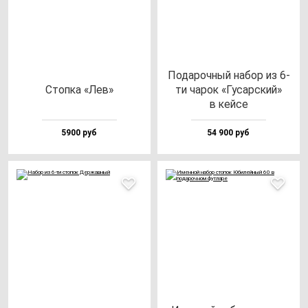
Пода­роч­ный на­бор из 6-
Стоп­ка «Лев»
ти ча­рок «Гусар­ский»
в кей­се
5900 руб
54 900 руб