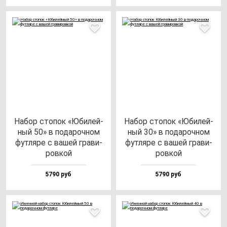
Набор сто­пок «Юби­лей­
Набор сто­пок «Юби­лей­
ный 50» в по­да­роч­ном
ный 30» в по­да­роч­ном
фут­ля­ре с ва­шей гра­ви­
фут­ля­ре с ва­шей гра­ви­
ров­кой
ров­кой
5790 руб
5790 руб