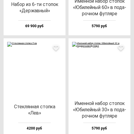
Имен­ной на­бор сто­пок
Набор из 6-ти сто­пок
«Юби­лей­ный 60» в по­да­
«Дер­жав­ный»
роч­ном фут­ля­ре
69 900 руб
5790 руб
Имен­ной на­бор сто­пок
Стек­лян­ная стоп­ка
«Юби­лей­ный 30» в по­да­
«Лев»
роч­ном фут­ля­ре
4200 руб
5790 руб