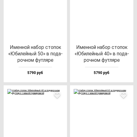
Имен­ной на­бор сто­пок
Имен­ной на­бор сто­пок
«Юби­лей­ный 50» в по­да­
«Юби­лей­ный 40» в по­да­
роч­ном фут­ля­ре
роч­ном фут­ля­ре
5790 руб
5790 руб