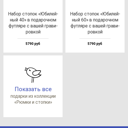
Набор сто­пок «Юби­лей­
Набор сто­пок «Юби­лей­
ный 40» в по­да­роч­ном
ный 60» в по­да­роч­ном
фут­ля­ре с ва­шей гра­ви­
фут­ля­ре с ва­шей гра­ви­
ров­кой
ров­кой
5790 руб
5790 руб
Показать все
по­дар­ки из кол­лек­ции
«Рюм­ки и стоп­ки»