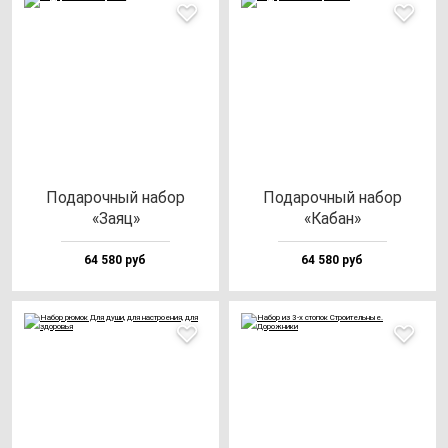
Пода­роч­ный на­бор
Пода­роч­ный на­бор
«Заяц»
«Кабан»
64 580 руб
64 580 руб