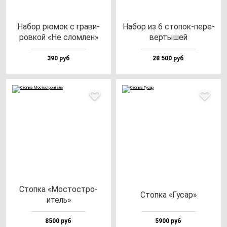
Набор рю­мок с гра­ви­
Набор из 6 сто­пок-пе­ре­
ров­кой «Не слом­лен»
вер­ты­шей
390 руб
28 500 руб
Стоп­ка «Мос­тос­тро­
Стоп­ка «Гусар»
итель»
8500 руб
5900 руб