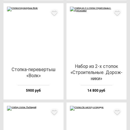
Набор из 2-х сто­пок
Стоп­ка-пе­ре­вер­тыш
«Стро­итель­ные. Дорож­
«Волк»
ни­ки»
5900 руб
14 800 руб