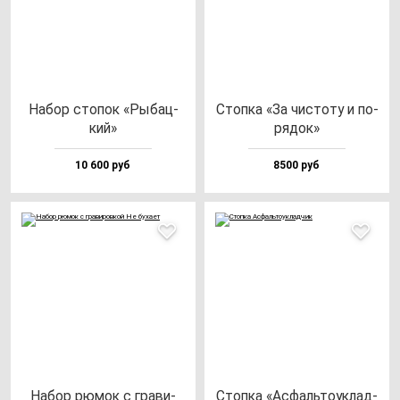
Набор сто­пок «Рыбац­
Стоп­ка «За чис­то­ту и по­
кий»
ря­док»
10 600 руб
8500 руб
Набор рю­мок с гра­ви­
Стоп­ка «Асфаль­то­ук­лад­