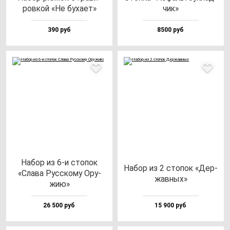
ров­кой «Не бу­ха­ет»
чик»
390 руб
8500 руб
Набор из 6-и сто­пок
Набор из 2 сто­пок «Дер­
«Сла­ва Рус­ско­му Ору­
жав­ных»
жию»
26 500 руб
15 900 руб