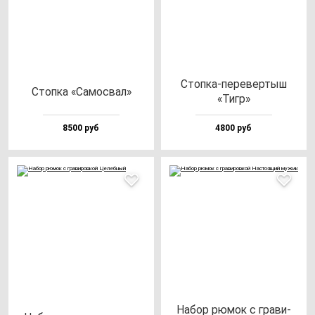
Стоп­ка-пе­ре­вер­тыш
Стоп­ка «Самос­вал»
«Тигр»
8500 руб
4800 руб
Набор рю­мок с гра­ви­