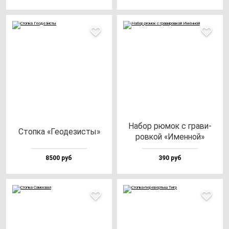
Набор рю­мок с гра­ви­
Стоп­ка «Геоде­зис­ты»
ров­кой «Имен­ной»
8500 руб
390 руб