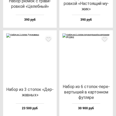
Набор рю­мок с гра­ви­
ров­кой «Нас­то­ящий му­
ров­кой «Целеб­ный»
жик»
390 руб
390 руб
Набор из 6 сто­пок-пе­ре­
Набор из 3 сто­пок «Дер­
вер­ты­шей в кар­тон­ном
жав­ных»
фут­ля­ре
23 500 руб
30 900 руб