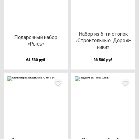
Набор из 6-ти сто­пок
Пода­роч­ный на­бор
«Стро­итель­ные. Дорож­
«Рысь»
ни­ки»
64 580 руб
38 500 руб