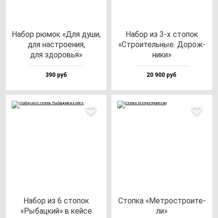
Набор рю­мок «Для ду­ши,
Набор из 3-х сто­пок
для нас­тро­ения,
«Стро­итель­ные. Дорож­
для здо­ровья»
ни­ки»
390 руб
20 900 руб
Набор из 6 сто­пок
Стоп­ка «Мет­рос­тро­ите­
«Рыбац­кий» в кей­се
ли»