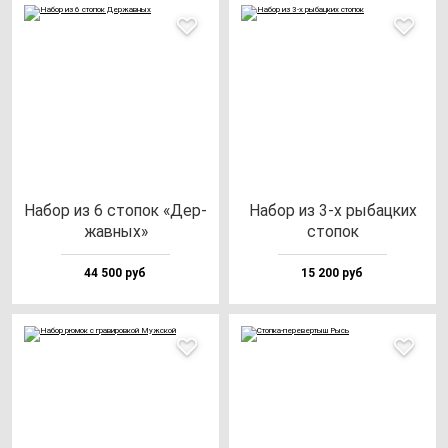
Набор из 6 сто­пок «Дер­
Набор из 3-х ры­бац­ких
жав­ных»
сто­пок
44 500 руб
15 200 руб