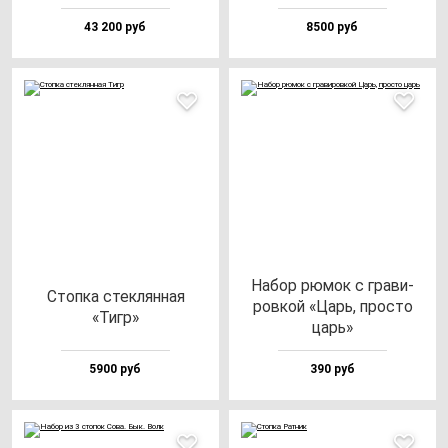
43 200 руб
8500 руб
Набор рю­мок с гра­ви­
Стоп­ка стек­лян­ная
ров­кой «Царь, прос­то
«Тигр»
царь»
5900 руб
390 руб