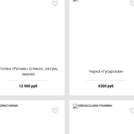
топ­ка «Рат­ник» (стек­ло, ла­тунь,
Чар­ка «Гусар­ская»
эма­ли)
12 900 руб
6300 руб