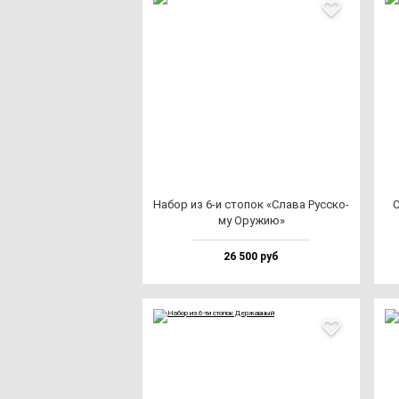
Набор из 6-и сто­пок «Сла­ва Рус­ско­
С
му Ору­жию»
26 500 руб