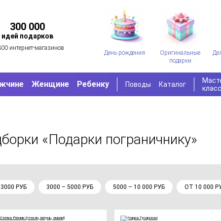
300 000
идей подарков
300 интернет-магазинов
День рождения
Оригинальные
Де
подарки
Маст
жчине
Женщине
Ребенку
Поводы
Каталог
клас
дборки «Подарки пограничнику»
 3000 РУБ
3000 – 5000 РУБ
5000 – 10 000 РУБ
ОТ 10 000 Р