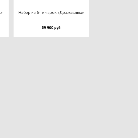
х»
Набор из 6-ти ча­рок «Дер­жав­ных»
59 900 руб