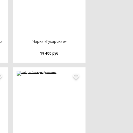
х»
Чар­ки «Гусар­ские»
19 400 руб