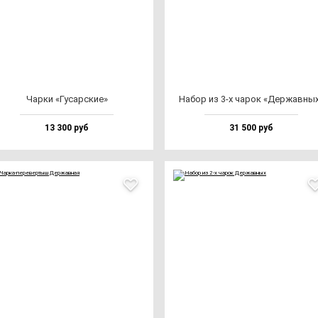
Чар­ки «Гусар­ские»
Набор из 3-х ча­рок «Дер­жав­ны
13 300 руб
31 500 руб