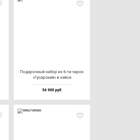
Пода­роч­ный на­бор из 6-ти ча­рок
«Гусар­ский» в кей­се
54 900 руб