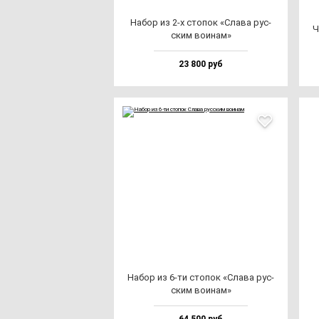
Набор из 2-х сто­пок «Сла­ва рус­
Ч
ским во­инам»
23 800 руб
Набор из 6-ти сто­пок «Сла­ва рус­
ским во­инам»