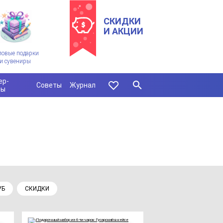
СКИДКИ
И АКЦИИ
ловые подарки
и сувениры
ер-
Советы
Журнал
сы
УБ
СКИДКИ