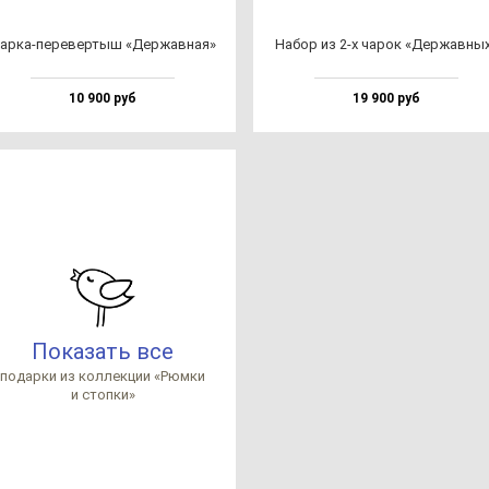
ар­ка-пе­ре­вер­тыш «Дер­жав­ная»
Набор из 2-х ча­рок «Дер­жав­ны
10 900 руб
19 900 руб
Показать все
по­дар­ки из кол­лек­ции «Рюм­ки
и стоп­ки»