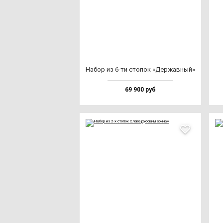
Набор из 6-ти сто­пок «Дер­жав­ный»
69 900 руб