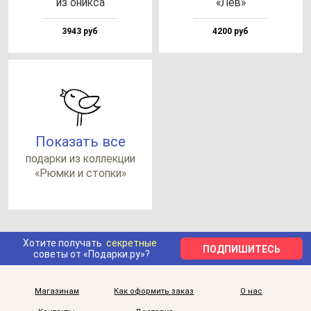
из оник­са
«Лев»
3943 руб
4200 руб
Показать все
по­дар­ки из кол­лек­ции
«Рюм­ки и стоп­ки»
Хотите получать
секретные
ПОДПИШИТЕСЬ
советы от «Подарки.ру»?
Магазинам
Как оформить заказ
О нас