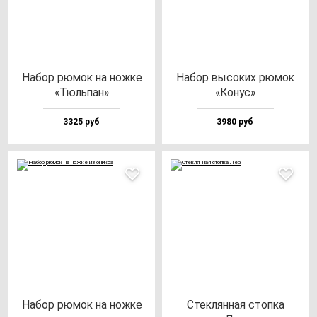
Набор рю­мок на нож­ке
Набор вы­со­ких рю­мок
«Тюль­пан»
«Конус»
3325 руб
3980 руб
Набор рю­мок на нож­ке
Стек­лян­ная стоп­ка