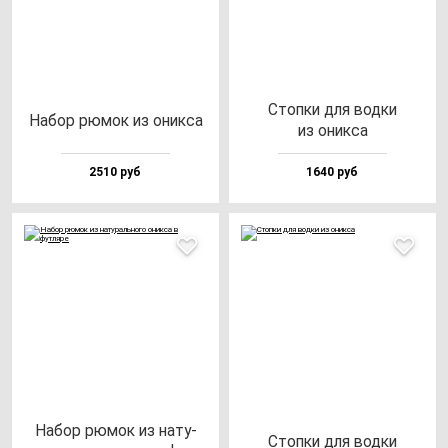
Стоп­ки для вод­ки
Набор рю­мок из оник­са
из оник­са
2510 руб
1640 руб
Набор рю­мок из на­ту­
Стоп­ки для вод­ки