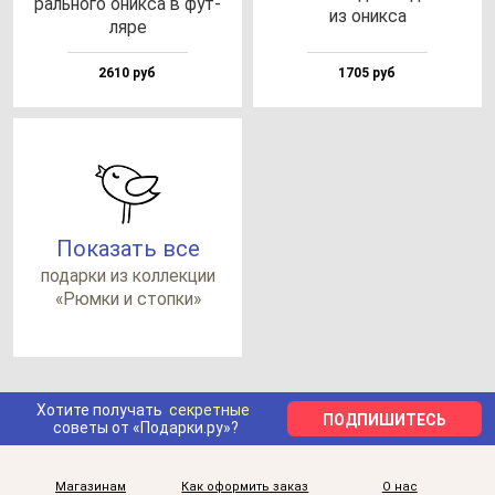
раль­но­го оник­са в фут­
из оник­са
ля­ре
2610 руб
1705 руб
Показать все
по­дар­ки из кол­лек­ции
«Рюм­ки и стоп­ки»
Хотите получать
секретные
ПОДПИШИТЕСЬ
советы от «Подарки.ру»?
Магазинам
Как оформить заказ
О нас