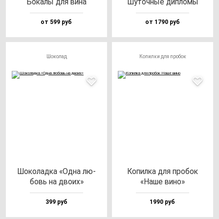
Бока­лы для ви­на
Шуточ­ные дип­ло­мы
от 599 руб
от 1790 руб
Шоколад
Копилки для пробок
Шоко­лад­ка «Одна лю­
Копил­ка для про­бок
бовь на дво­их»
«Наше ви­но»
399 руб
1990 руб