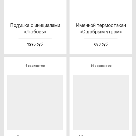
Подуш­ка с ини­ци­ала­ми
Имен­ной тер­мос­та­кан
«Любовь»
«С доб­рым ут­ром»
1295 руб
680 руб
6 вариантов
10 вариантов