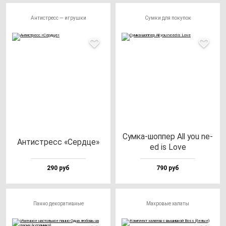
Антистресс — игрушки
Сумки для покупок
Сум­ка-шоп­пер All you ne­
Антис­тресс «Сер­дце»
ed is Love
290 руб
790 руб
Панно декоративные
Махровые халаты