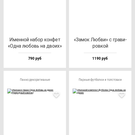
Имен­ной на­бор кон­фет
«Замок Люб­ви» с гра­ви­
«Одна лю­бовь на дво­их»
ров­кой
790 руб
1190 руб
Панно декоративные
Парные футболки и толстовки