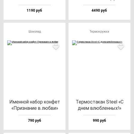
1190 руб
4490 руб
Шоколад
Термокружки
Имен­ной на­бор кон­фет
Тер­мос­та­кан Ste­el «С
«Приз­на­ние в люб­ви»
днем влюб­лен­ных!»
790 руб
990 руб