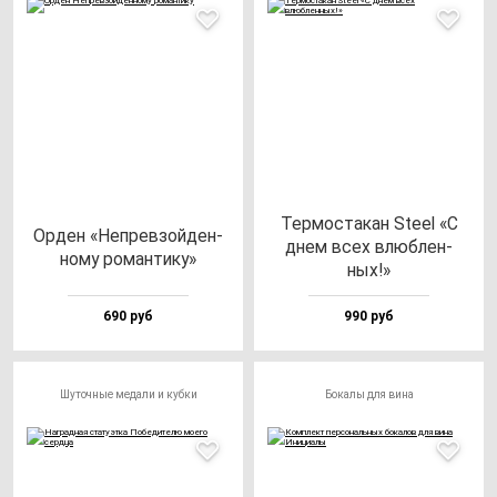
Тер­мос­та­кан Ste­el «С
Орден «Неп­рев­зой­ден­
днем всех влюб­лен­
но­му ро­ман­ти­ку»
ных!»
690 руб
990 руб
Шуточные медали и кубки
Бокалы для вина