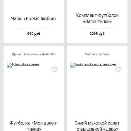
Ком­плект фут­бо­лок
Часы «Вре­мя люб­ви»
«Вален­тин­ки»
690 руб
2099 руб
Прикольные женские футболки
Махровые халаты
Фут­бол­ка «Моя ва­лен­
Синий муж­ской ха­лат
тин­ка»
с вы­шив­кой «Царь»