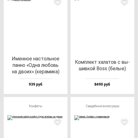
Имен­ное нас­толь­ное
Ком­плект ха­ла­тов с вы­
пан­но «Одна лю­бовь
шив­кой Boss (бе­лые)
на дво­их» (ке­ра­ми­ка)
939 руб
8490 руб
Конфеты
Свадебные аксессуары