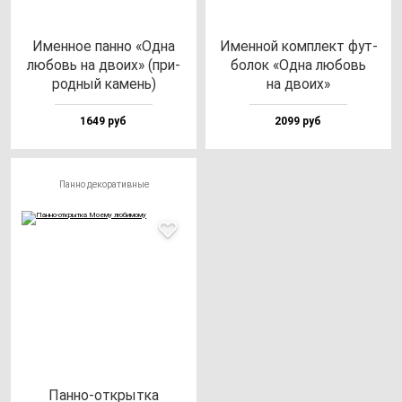
Имен­ное пан­но «Одна
Имен­ной ком­плект фут­
лю­бовь на дво­их» (при­
бо­лок «Одна лю­бовь
род­ный ка­мень)
на дво­их»
1649 руб
2099 руб
Панно декоративные
Пан­но-от­крыт­ка