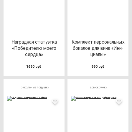
Наг­рад­ная ста­ту­эт­ка
Ком­плект пер­со­наль­ных
«Побе­ди­те­лю мо­его
бо­ка­лов для ви­на «Ини­
сер­дца»
ци­алы»
1690 руб
990 руб
Прикольные подушки
Термокружки