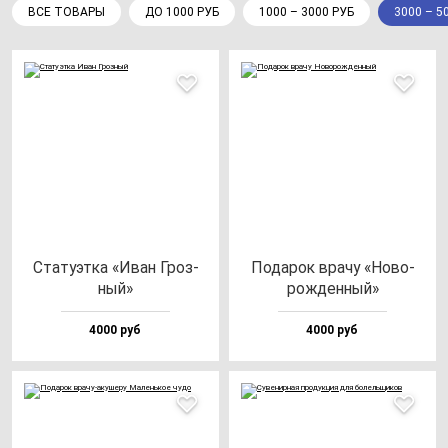
ВСЕ ТОВАРЫ
ДО 1000 РУБ
1000 – 3000 РУБ
3000 – 5
Ста­ту­эт­ка «Иван Гроз­
Пода­рок вра­чу «Ново­
ный»
рож­ден­ный»
4000 руб
4000 руб