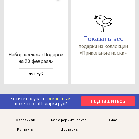
Показать все
по­дар­ки из кол­лек­ции
«При­коль­ные нос­ки»
Набор нос­ков «Пода­рок
на 23 фев­ра­ля»
990 руб
Хотите получать
секретные
ПОДПИШИТЕСЬ
советы от «Подарки.ру»?
Магазинам
Как оформить заказ
О нас
Контакты
Доставка