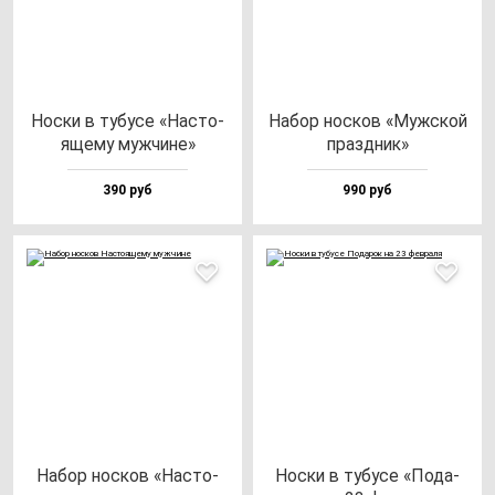
Нос­ки в ту­бу­се «Нас­то­
Набор нос­ков «Муж­ской
яще­му муж­чи­не»
праз­дник»
390 руб
990 руб
Набор нос­ков «Нас­то­
Нос­ки в ту­бу­се «Пода­