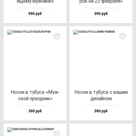
яще­му муж­чи­не»
рок на 23 фев­ра­ля»
990 руб
390 руб
Нос­ки в ту­бу­се «Муж­
Нос­ки в ту­бу­се с ва­шим
ской праз­дник»
ди­зай­ном
390 руб
390 руб