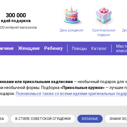
300 000
идей подарков
300 интернет-магазинов
День рождения
Оригинальные
Де
подарки
Маст
жчине
Женщине
Ребенку
Поводы
Каталог
клас
тинками или прикольными надписями
— необычный подарок для ч
шки необычной формы. Подборка
«Прикольные кружки»
— лучшие п
подарок.
Познакомься также со всеми идеями оригинальных подар
ВА
В СТИЛЕ СОВЕТСКОЙ СГУЩЕНКИ
ВЯЗАНЫЕ
ЗНАКИ З