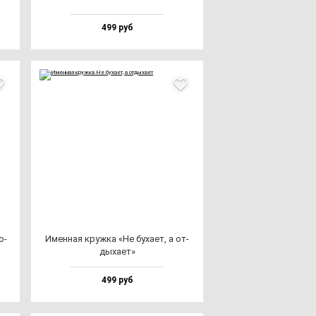
499 руб
о­
Имен­ная круж­ка «Не бу­ха­ет, а от­
ды­ха­ет»
499 руб