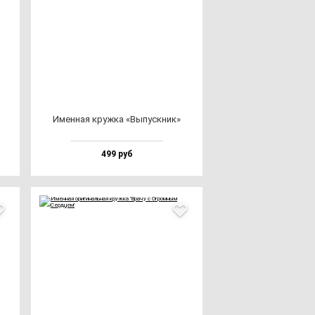
а
Имен­ная круж­ка «Выпус­кник»
499 руб