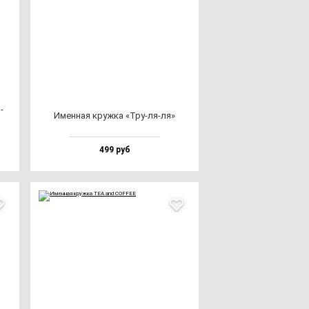
­
Имен­ная круж­ка «Тру-ля-ля»
499 руб