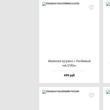
Имен­ная круж­ка « Люби­мый
чеLOVEк»
499 руб