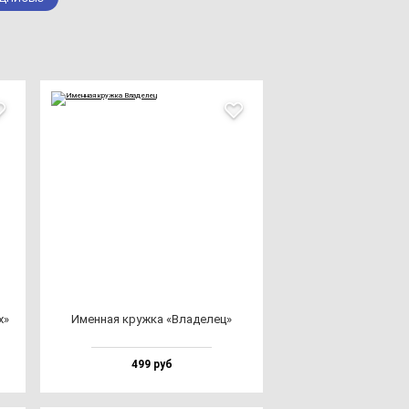
х»
Имен­ная круж­ка «Вла­де­лец»
499 руб