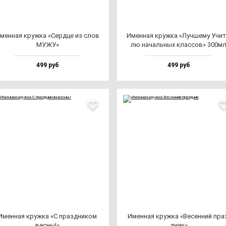
мен­ная круж­ка «Сер­дце из слов
Имен­ная круж­ка «Луч­ше­му Учи­т
МУЖУ»
лю на­чаль­ных клас­сов» 300м
499 руб
499 руб
Имен­ная круж­ка «С праз­дни­ком
Имен­ная круж­ка «Весен­ний пра
вес­ны!»
дник»