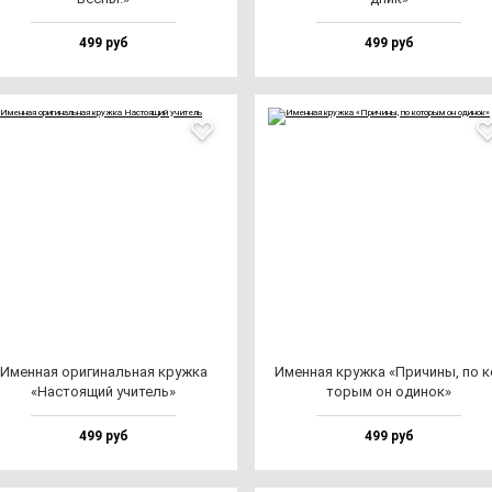
499 руб
499 руб
Имен­ная ори­ги­наль­ная круж­ка
Имен­ная круж­ка «При­чи­ны, по к
«Нас­то­ящий учи­тель»
то­рым он оди­нок»
499 руб
499 руб