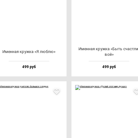
Имен­ная круж­ка «Быть счас­тли
Имен­ная круж­ка «Я люб­лю»
вой»
499 руб
499 руб