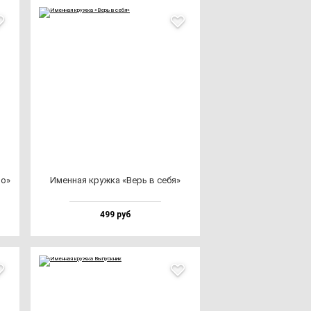
но»
Имен­ная круж­ка «Верь в се­бя»
499 руб