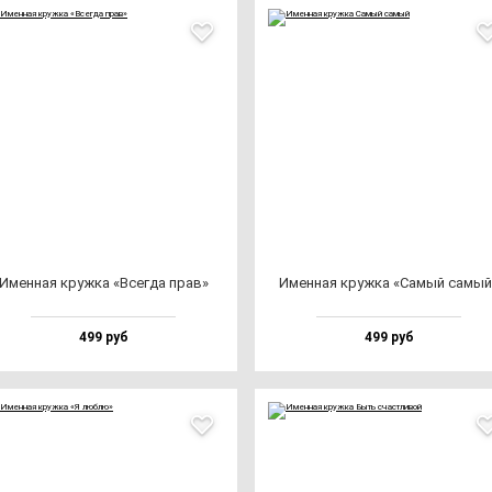
Имен­ная круж­ка «Всег­да прав»
Имен­ная круж­ка «Самый са­мый
499 руб
499 руб