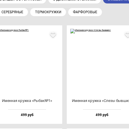
СЕРЕБРЯНЫЕ
ТЕРМОКРУЖКИ
ФАРФОРОВЫЕ
Имен­ная круж­ка «Рыбак№1»
Имен­ная круж­ка «Сле­зы быв­ши
499 руб
499 руб