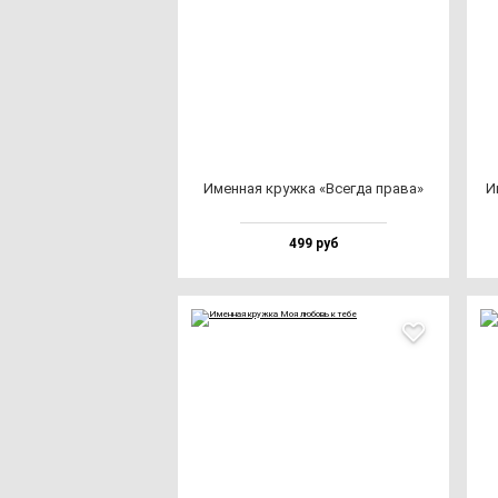
Имен­ная круж­ка «Всег­да пра­ва»
И
499 руб