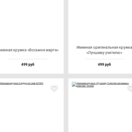
Имен­ная ори­ги­наль­ная круж­к
мен­ная круж­ка «Вось­мое мар­та»
«Луч­ше­му учи­те­лю»
499 руб
499 руб