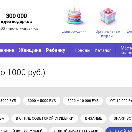
300 000
идей подарков
300 интернет-магазинов
День рождения
Оригинальные
Де
подарки
Маст
жчине
Женщине
Ребенку
Поводы
Каталог
клас
до 1000 руб.)
 3000 РУБ
3000 – 5000 РУБ
5000 – 10 000 РУБ
ОТ 10 000 Р
ВА
В СТИЛЕ СОВЕТСКОЙ СГУЩЕНКИ
ВЯЗАНЫЕ
ЗНАКИ З
С ВАШЕЙ ФОТОГРАФИЕЙ
С ДВОЙНЫМИ СТЕНКАМИ
С ЛЮБОЙ Н