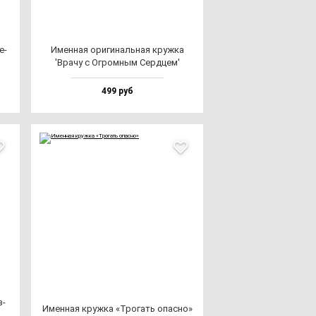
е­
Имен­ная ори­ги­наль­ная круж­ка
л
'Вра­чу с Огром­ным Сер­дцем'
499 руб
з­
Имен­ная круж­ка «Тро­гать опас­но»