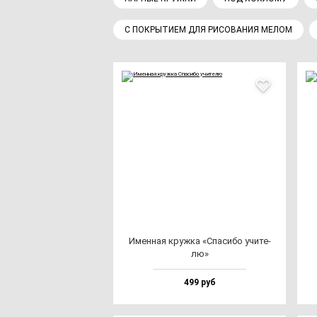
С ПОКРЫТИЕМ ДЛЯ РИСОВАНИЯ МЕЛОМ
Имен­ная круж­ка «Спа­си­бо учи­те­
лю»
499 руб