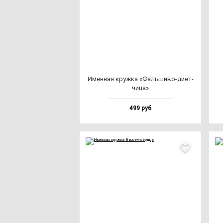
Имен­ная круж­ка «Фаль­ши­во-ди­ет­
чи­ца»
499 руб