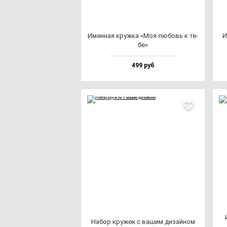
Имен­ная круж­ка «Моя лю­бовь к те­
И
бе»
499 руб
Набор кру­жек с ва­шим ди­зай­ном