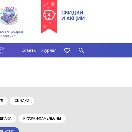
СКИДКИ
И АКЦИИ
ловые подарки
и сувениры
ер-
Советы
Журнал
сы
УБ
СКИДКИ
ОДИАКА
КРУЖКИ-ХАМЕЛЕОНЫ
АДПИСЬЮ