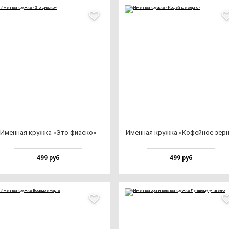
Имен­ная круж­ка «Это фи­ас­ко»
Имен­ная круж­ка «Кофей­ное зер­
499 руб
499 руб