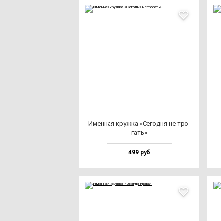
Имен­ная круж­ка «Сегод­ня не тро­
гать»
499 руб