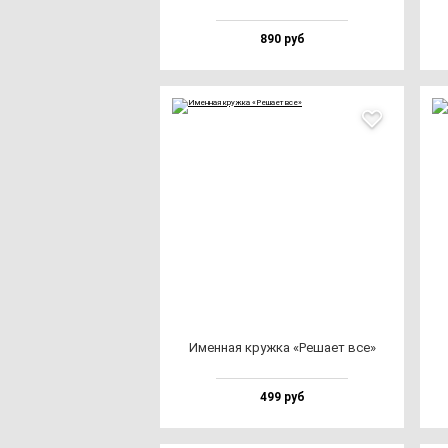
890 руб
Имен­ная круж­ка «Реша­ет все»
499 руб