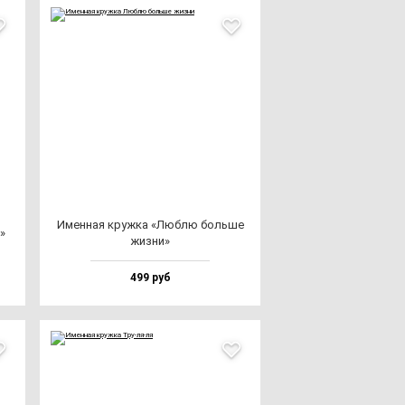
Имен­ная круж­ка «Люб­лю боль­ше
»
жиз­ни»
499 руб