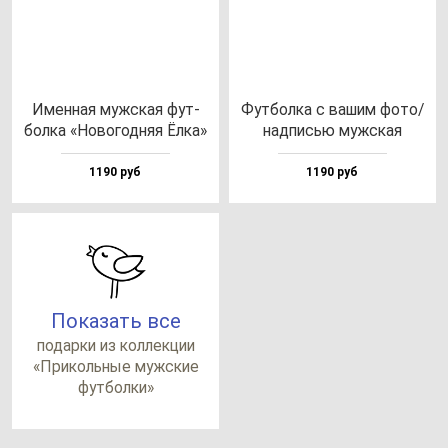
Имен­ная муж­ская фут­
Фут­бол­ка с ва­шим фо­то/
бол­ка «Ново­год­няя Ёлка»
над­писью муж­ская
1190 руб
1190 руб
Показать все
по­дар­ки из кол­лек­ции
«При­коль­ные муж­ские
фут­бол­ки»