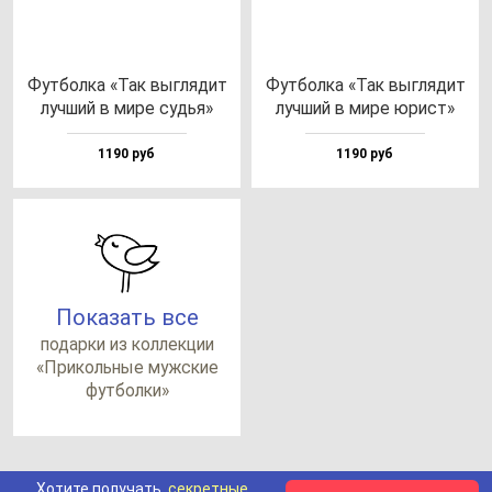
Фут­бол­ка «Так выг­ля­дит
Фут­бол­ка «Так выг­ля­дит
луч­ший в ми­ре судья»
луч­ший в ми­ре юрист»
1190 руб
1190 руб
Показать все
по­дар­ки из кол­лек­ции
«При­коль­ные муж­ские
фут­бол­ки»
Хотите получать
секретные