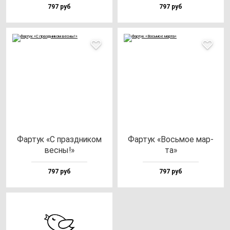
797 руб
797 руб
Фар­тук «С праз­дни­ком
Фар­тук «Вось­мое мар­
вес­ны!»
та»
797 руб
797 руб