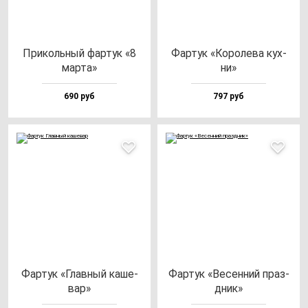
При­коль­ный фар­тук «8
Фар­тук «Коро­ле­ва кух­
мар­та»
ни»
690 руб
797 руб
Фар­тук «Глав­ный ка­ше­
Фар­тук «Весен­ний праз­
вар»
дник»